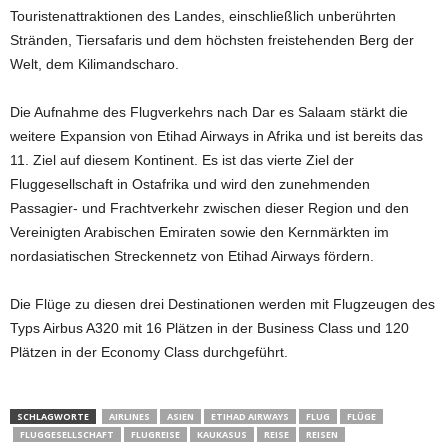
Touristenattraktionen des Landes, einschließlich unberührten
Stränden, Tiersafaris und dem höchsten freistehenden Berg der
Welt, dem Kilimandscharo.
Die Aufnahme des Flugverkehrs nach Dar es Salaam stärkt die
weitere Expansion von Etihad Airways in Afrika und ist bereits das
11. Ziel auf diesem Kontinent. Es ist das vierte Ziel der
Fluggesellschaft in Ostafrika und wird den zunehmenden
Passagier- und Frachtverkehr zwischen dieser Region und den
Vereinigten Arabischen Emiraten sowie den Kernmärkten im
nordasiatischen Streckennetz von Etihad Airways fördern.
Die Flüge zu diesen drei Destinationen werden mit Flugzeugen des
Typs Airbus A320 mit 16 Plätzen in der Business Class und 120
Plätzen in der Economy Class durchgeführt.
SCHLAGWORTE
AIRLINES
ASIEN
ETIHAD AIRWAYS
FLUG
FLÜGE
FLUGGESELLSCHAFT
FLUGREISE
KAUKASUS
REISE
REISEN