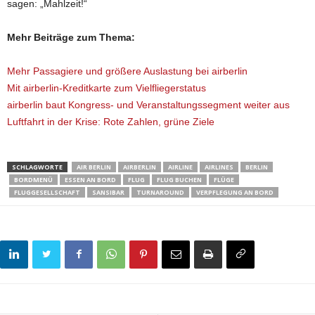
sagen: „Mahlzeit!“
Mehr Beiträge zum Thema:
Mehr Passagiere und größere Auslastung bei airberlin
Mit airberlin-Kreditkarte zum Vielfliegerstatus
airberlin baut Kongress- und Veranstaltungssegment weiter aus
Luftfahrt in der Krise: Rote Zahlen, grüne Ziele
SCHLAGWORTE
AIR BERLIN
AIRBERLIN
AIRLINE
AIRLINES
BERLIN
BORDMENÜ
ESSEN AN BORD
FLUG
FLUG BUCHEN
FLÜGE
FLUGGESELLSCHAFT
SANSIBAR
TURNAROUND
VERPFLEGUNG AN BORD