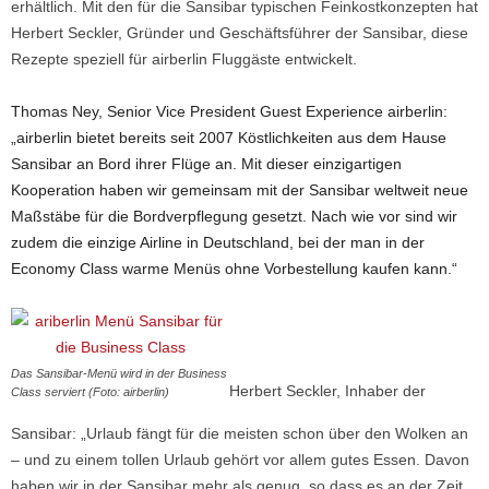
erhältlich. Mit den für die
Sansibar typischen Feinkostkonzepten hat
Herbert Seckler, Gründer und Geschäftsführer der Sansibar, diese
Rezepte speziell für airberlin Fluggäste entwickelt.
Thomas Ney, Senior Vice President Guest Experience airberlin:
„airberlin bietet bereits seit 2007 Köstlichkeiten aus dem Hause
Sansibar an Bord ihrer Flüge an. Mit dieser einzigartigen
Kooperation haben wir gemeinsam mit der Sansibar weltweit neue
Maßstäbe für die Bordverpflegung gesetzt. Nach wie vor sind wir
zudem die einzige Airline in Deutschland, bei der man in der
Economy Class warme Menüs ohne Vorbestellung kaufen kann.“
Das Sansibar-Menü wird in der Business
Herbert Seckler, Inhaber der
Class serviert (Foto: airberlin)
Sansibar: „Urlaub fängt für die meisten schon über den Wolken an
– und zu einem tollen Urlaub gehört vor allem gutes Essen. Davon
haben wir in der Sansibar mehr als genug, so dass es an der Zeit