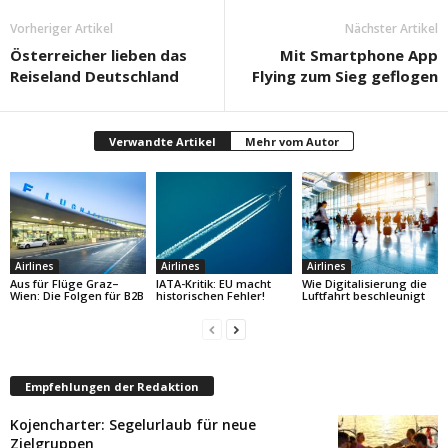
Vorheriger Artikel
Nächster Artikel
Österreicher lieben das
Mit Smartphone App
Reiseland Deutschland
Flying zum Sieg geflogen
Verwandte Artikel
Mehr vom Autor
Airlines
Airlines
Airlines
Aus für Flüge Graz–
IATA-Kritik: EU macht
Wie Digitalisierung die
Wien: Die Folgen für B2B
historischen Fehler!
Luftfahrt beschleunigt
Empfehlungen der Redaktion
Kojencharter: Segelurlaub für neue
Zielgruppen