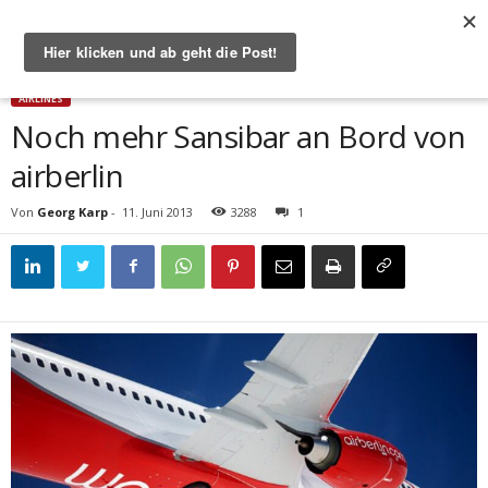
Start
Airlines
Noch mehr Sansibar an Bord von airberlin
AIRLINES
Noch mehr Sansibar an Bord von
airberlin
Von
Georg Karp
-
11. Juni 2013
3288
1