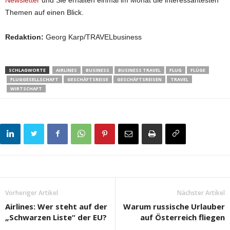
Newsletter
und Sie erhalten einmal im Monat die interessantesten
Themen auf einen Blick.
Redaktion:
Georg Karp/TRAVELbusiness
SCHLAGWORTE
AIRLINES
BUSINESS
BUSINESS TRAVEL
FLUG
FLÜGE
FLUGGESELLSCHAFT
GESCHÄFTSREISE
GESCHÄFTSREISEN
TRAVEL
WIRTSCHAFT
Vorheriger Artikel
Nächster Artikel
Airlines: Wer steht auf der
Warum russische Urlauber
„Schwarzen Liste“ der EU?
auf Österreich fliegen