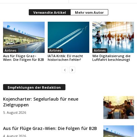
Verwandte Artikel
Mehr vom Autor
Airlines
Airlines
Airlines
Aus für Flüge Graz–
IATA-Kritik: EU macht
Wie Digitalisierung die
Wien: Die Folgen für B2B
historischen Fehler!
Luftfahrt beschleunigt
Empfehlungen der Redaktion
Kojencharter: Segelurlaub für neue
Zielgruppen
5. August 2026
Aus für Flüge Graz–Wien: Die Folgen für B2B
4. August 2026