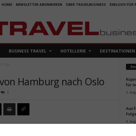
HOME
NEWSLETTER ABONNIEREN
ÜBER TRAVELBUSINESS
EXKLUSIV FÜR
BUSINESS TRAVEL
HOTELLERIE
DESTINATIONEN
ch Oslo
Em
ug von Hamburg nach Oslo
Koje
für 
5. Aug
1
Aus f
Folge
4. Aug