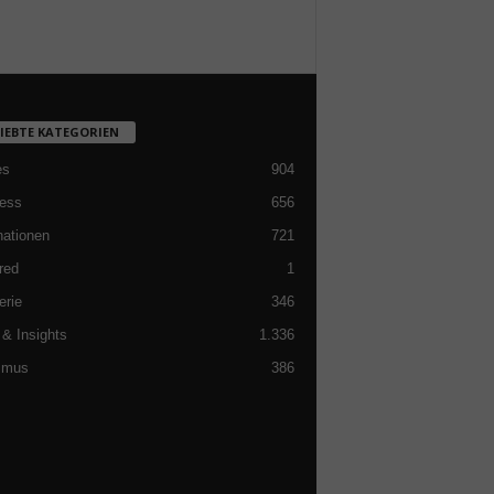
LIEBTE KATEGORIEN
es
904
ess
656
nationen
721
red
1
erie
346
& Insights
1.336
smus
386