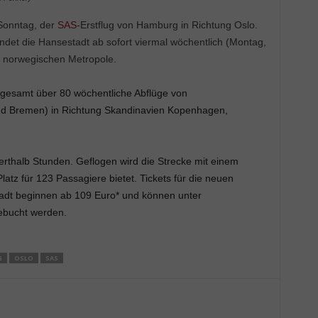
 Sonntag, der
SAS
-Erstflug von Hamburg in Richtung Oslo.
ndet die Hansestadt ab sofort viermal wöchentlich (Montag,
r norwegischen Metropole.
sgesamt über 80 wöchentliche Abflüge von
d Bremen) in Richtung Skandinavien Kopenhagen,
erthalb Stunden. Geflogen wird die Strecke mit einem
tz für 123 Passagiere bietet. Tickets für die neuen
adt beginnen ab 109 Euro* und können unter
ebucht werden.
G
OSLO
SAS