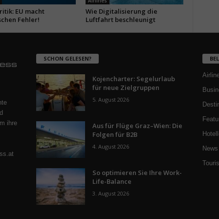
Airlines
itik: EU macht
Wie Digitalisierung die
schen Fehler!
Luftfahrt beschleunigt
SCHON GELESEN?
BE
Airlin
Kojencharter: Segelurlaub
für neue Zielgruppen
Busin
5. August 2026
nte
Desti
d
Featu
m ihre
Aus für Flüge Graz–Wien: Die
Folgen für B2B
Hotell
4. August 2026
News 
ss.at
Touri
So optimieren Sie Ihre Work-
Life-Balance
3. August 2026