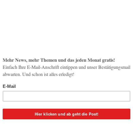
So op
Life-
3. Aug
Inno
Start
31. Jul
Soci
wird 
30. Jul
eral Manager Central Europe von SAS, Lara Münch, Aviation Marketing,