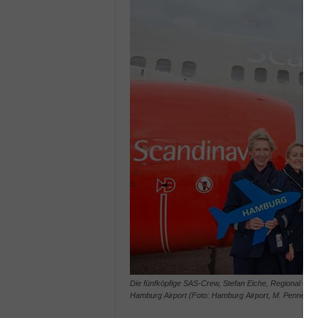
Die fünfköpfige SAS-Crew, Stefan Eiche, Regional Gen
Hamburg Airport (Foto: Hamburg Airport, M. Penner)