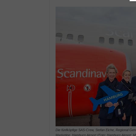
Die fünfköpfige SAS-Crew, Stefan Eiche, Regional Ge
Marketing, Hamburg Airport (Foto: Hamburg Airport, M