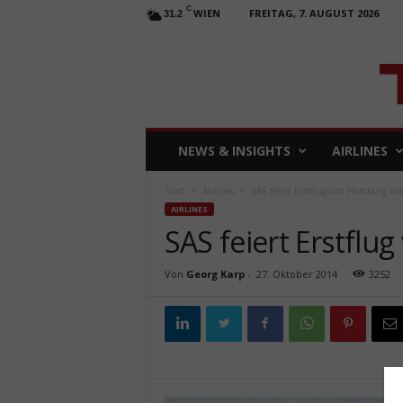
C
WIEN
FREITAG, 7. AUGUST 2026
31.2
T
NEWS & INSIGHTS
AIRLINES
R
A
Start
Airlines
SAS feiert Erstflug von Hamburg na
V
AIRLINES
E
SAS feiert Erstfl
L
b
u
Von
Georg Karp
-
27. Oktober 2014
3252
s
i
n
e
s
s