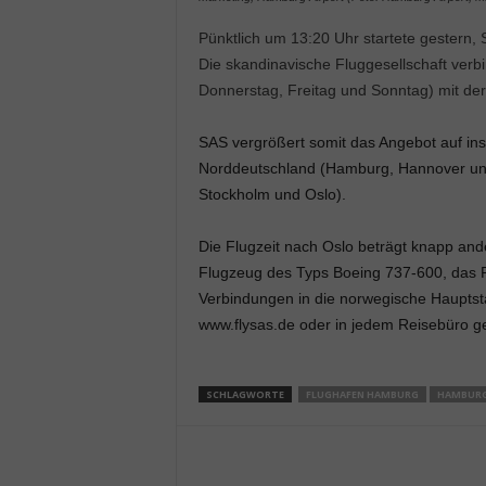
Pünktlich um 13:20 Uhr startete gestern,
Die skandinavische Fluggesellschaft verbi
Donnerstag, Freitag und Sonntag) mit de
SAS vergrößert somit das Angebot auf in
Norddeutschland (Hamburg, Hannover un
Stockholm und Oslo).
Die Flugzeit nach Oslo beträgt knapp and
Flugzeug des Typs Boeing 737-600, das Pla
Verbindungen in die norwegische Hauptst
www.flysas.de oder in jedem Reisebüro g
SCHLAGWORTE
FLUGHAFEN HAMBURG
HAMBUR