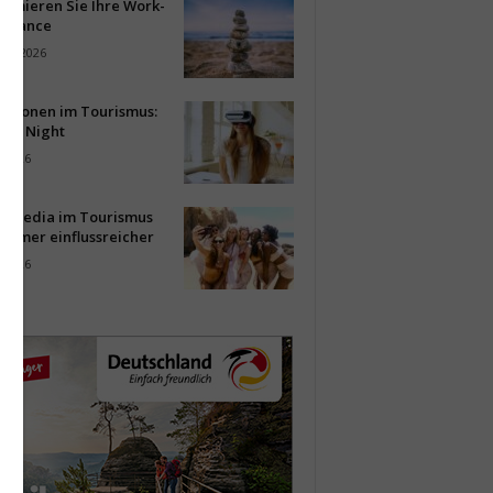
timieren Sie Ihre Work-
Balance
ust 2026
vationen im Tourismus:
-up Night
i 2026
al Media im Tourismus
immer einflussreicher
i 2026