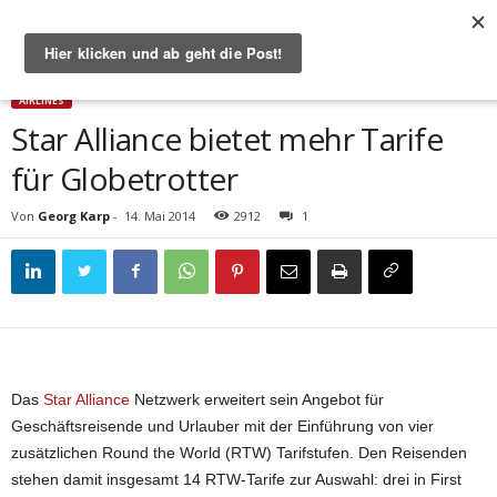
Start
Airlines
Star Alliance bietet mehr Tarife für Globetrotter
AIRLINES
Star Alliance bietet mehr Tarife
für Globetrotter
Von
Georg Karp
-
14. Mai 2014
2912
1
Das
Star Alliance
Netzwerk erweitert sein Angebot für
Geschäftsreisende und Urlauber mit der Einführung von vier
zusätzlichen Round the World (RTW) Tarifstufen. Den Reisenden
stehen damit insgesamt 14 RTW-Tarife zur Auswahl: drei in First