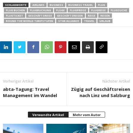
SCHLAGWORTE
AIRLINES
BUSINESS
BUSINESS TRAVEL
FLUG
FLUG BUCHEN
FLUGBUCHUNG
FLÜGE
FLUGPREISE
FLUGREISE
FLUGSUCHE
FLUGTICKET
GESCHÄFTSREISE
GESCHÄFTSREISEN
REISE
REISEN
ROUND THE WORLD TARIFSTUFEN
STAR ALLIANCE
TRAVEL
URLAUB
Vorheriger Artikel
Nächster Artikel
abta-Tagung: Travel
Zügig auf Geschäftsreisen
Management im Wandel
nach Linz und Salzburg
Verwandte Artikel
Mehr vom Autor