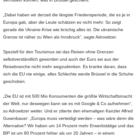
vermitteln können, was in Brüssel geschieht.
„Dabei haben wir derzeit die längste Friedensperiode, die es je in
Europa gab, aber die Leute schätzen es nicht mehr. So zeigt
gerade die Ukraine-Krise wie brüchig alles ist. Die ukrainische
Grenze ist näher zu Wien als Innsbruck“, sagte Adrowitzer.
Speziell für den Tourismus sei das Reisen ohne Grenzen
selbstverständlich geworden und auch der Euro sei aus der
Reisebranche nicht mehr wegzudenken. Es kranke daran, dass
sich die EU nie einige; alles Schlechte werde Brüssel in die Schuhe
geschoben.
„Die EU ist mit 500 Mio Konsumenten die größte Wirtschaftsmacht
der Welt, nur deswegen kann sie es mit Google & Co aufnehmen“,
so Adrowitzer weiter. Und er zitierte den ehemaligen Kanzler Alfred
Gusenbauer: „Europa muss verteidigt werden – was wäre denn die
Alternative? Wir haben um 14 Prozent mehr Erwerbstätige und das
BIP ist um 80 Prozent höher als vor 20 Jahren – in einem