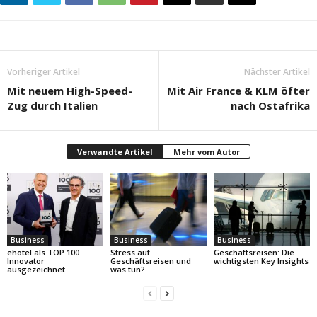
Vorheriger Artikel
Nächster Artikel
Mit neuem High-Speed-
Mit Air France & KLM öfter
Zug durch Italien
nach Ostafrika
Verwandte Artikel
Mehr vom Autor
Business
Business
Business
ehotel als TOP 100
Stress auf
Geschäftsreisen: Die
Innovator
Geschäftsreisen und
wichtigsten Key Insights
ausgezeichnet
was tun?