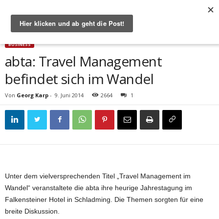
Start
Business
abta: Travel Management befindet sich im Wandel
BUSINESS
abta: Travel Management
befindet sich im Wandel
Von
Georg Karp
-
9. Juni 2014
2664
1
Unter dem vielversprechenden Titel „Travel Management im
Wandel“ veranstaltete die abta ihre heurige Jahrestagung im
Falkensteiner Hotel in Schladming. Die Themen sorgten für eine
breite Diskussion.