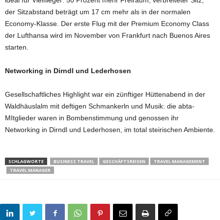
ideal für Vielflieger: 50 Prozent mehr Freiraum, verbreiteter Sitz,
der Sitzabstand beträgt um 17 cm mehr als in der normalen
Economy-Klasse. Der erste Flug mit der Premium Economy Class
der Lufthansa wird im November von Frankfurt nach Buenos Aires
starten.
Networking in Dirndl und Lederhosen
Gesellschaftliches Highlight war ein zünftiger Hüttenabend in der
Waldhäuslalm mit deftigen Schmankerln und Musik: die abta-
MItglieder waren in Bombenstimmung und genossen ihr
Networking in Dirndl und Lederhosen, im total steirischen Ambiente.
SCHLAGWORTE
BUSINESS TRAVEL
GESCHÄFTSREISEN
TRAVEL MANAGEMENT
TRAVEL MANAGER