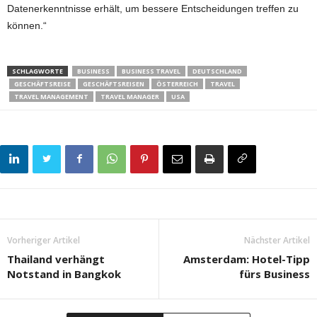
Datenerkenntnisse erhält, um bessere Entscheidungen treffen zu
können.“
SCHLAGWORTE
BUSINESS
BUSINESS TRAVEL
DEUTSCHLAND
GESCHÄFTSREISE
GESCHÄFTSREISEN
ÖSTERREICH
TRAVEL
TRAVEL MANAGEMENT
TRAVEL MANAGER
USA
Vorheriger Artikel
Nächster Artikel
Thailand verhängt
Amsterdam: Hotel-Tipp
Notstand in Bangkok
fürs Business