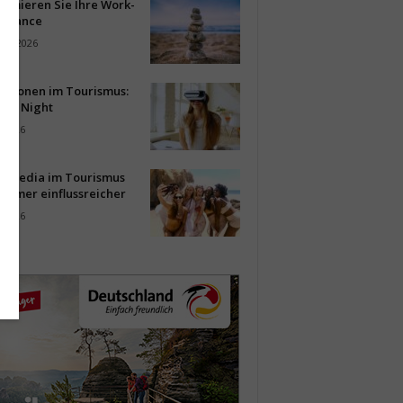
timieren Sie Ihre Work-
Balance
ust 2026
vationen im Tourismus:
-up Night
i 2026
al Media im Tourismus
immer einflussreicher
i 2026