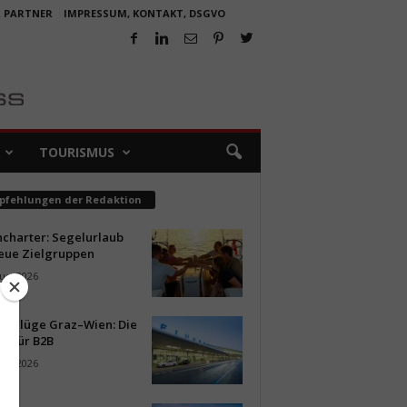
R PARTNER
IMPRESSUM, KONTAKT, DSGVO
TOURISMUS
pfehlungen der Redaktion
ncharter: Segelurlaub
neue Zielgruppen
ust 2026
ür Flüge Graz–Wien: Die
n für B2B
ust 2026