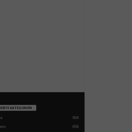
LIEBTE KATEGORIEN
es
904
ess
656