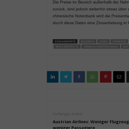
Die Preise im Bereich außerhalb der Nahr
zurück, sind jedoch weiterhin etwas über
chinesische Notenbank wird die Preisentw
durch diese Daten eine Zinsanhebung in C
SCHLAGWORTE
BUSINESS
CHINA
FINANZEN
REICH DER MITTE
VERBRAUCHERPREISINDEX
WIR
Vorheriger Artikel
Austrian Airlines: Weniger Flugzeug
weniger Passagiere