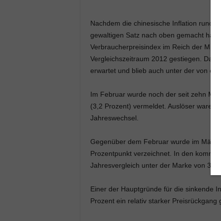
Nachdem die chinesische Inflation rund u
gewaltigen Satz nach oben gemacht hatte,
Verbraucherpreisindex im Reich der Mitt
Vergleichszeitraum 2012 gestiegen. Damit 
erwartet und blieb auch unter der von offi
Im Februar wurde noch der seit zehn Mona
(3,2 Prozent) vermeldet. Auslöser waren 
Jahreswechsel.
Gegenüber dem Februar wurde im März ein
Prozentpunkt verzeichnet. In den kommend
Jahresvergleich unter der Marke von 3 Pr
Einer der Hauptgründe für die sinkende In
Prozent ein relativ starker Preisrückgan