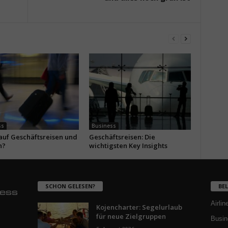
ss
Business
 auf Geschäftsreisen und
Geschäftsreisen: Die
n?
wichtigsten Key Insights
SCHON GELESEN?
BE
Airlin
Kojencharter: Segelurlaub
für neue Zielgruppen
Busin