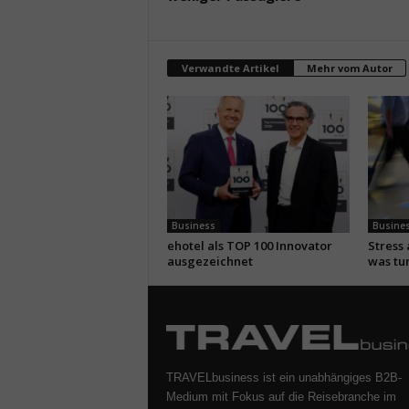
Verwandte Artikel
Mehr vom Autor
Business
Busine
ehotel als TOP 100 Innovator
Stress
ausgezeichnet
was tu
TRAVELbusiness ist ein unabhängiges B2B-
Medium mit Fokus auf die Reisebranche im