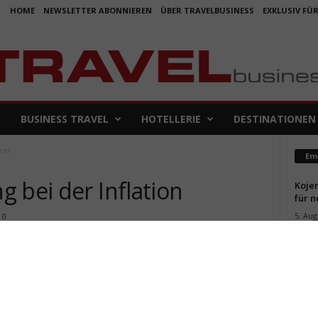
HOME
NEWSLETTER ABONNIEREN
ÜBER TRAVELBUSINESS
EXKLUSIV FÜ
BUSINESS TRAVEL
HOTELLERIE
DESTINATIONEN
ion
Em
 bei der Inflation
Koje
für 
5. Aug
0
Aus f
Folge
4. Aug