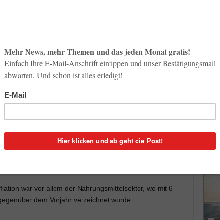
So op
Life-
m das chinesische Neujahrsfest im Februar einen
3. Aug
 gab es zuletzt eine deutliche Entspannung. Der
e ist im März 2013 um rund 2,1 Prozent gegenüber dem
Inno
Start
fiel der Anstieg der Verbraucherpreise
geringer aus als
zieller Seite festgesetzten Marke von 3,5 Prozent.
31. Jul
ten höchste Inflationsanstieg im Vergleich zum Vorjahr
Soci
wird 
dabei wie erwähnt die Feiertage rund um den chinesischen
30. Jul
e Verringerung der Inflationsrate um etwa einen
en Monaten ist zu erwarten, dass die Inflation im
ozent verbleiben wird.
flation war vor allem der Nahrungsmittelsektor, wo mit 6
g gegenüber dem Vorjahr verzeichnet wurde.