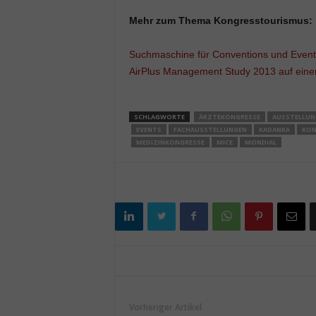
Mehr zum Thema Kongresstourismus:
Suchmaschine für Conventions und Event
AirPlus Management Study 2013 auf einen
SCHLAGWORTE
ÄRZTEKONGRESSE
AUSSTELLUN
EVENTS
FACHAUSSTELLUNGEN
KADANKA
KON
MEDIZINKONGRESSE
MICE
MONDIAL
Vorheriger Artikel