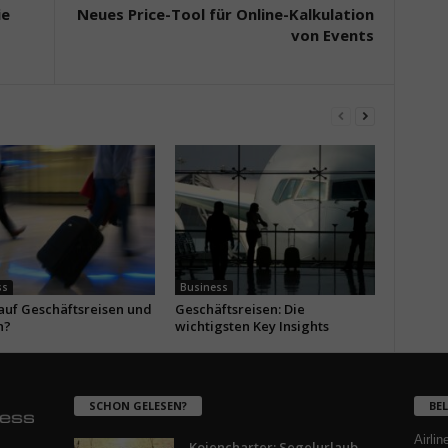
ie
Neues Price-Tool für Online-Kalkulation
von Events
ss
Business
 auf Geschäftsreisen und
Geschäftsreisen: Die
n?
wichtigsten Key Insights
SCHON GELESEN?
BE
Airlin
Kojencharter: Segelurlaub