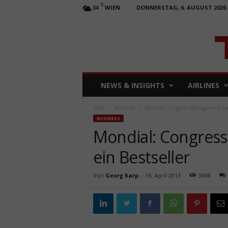
C
WIEN
DONNERSTAG, 6. AUGUST 2026
34
T
NEWS & INSIGHTS
AIRLINES
R
A
Start
Business
Mondial: Congress Management war
V
BUSINESS
E
Mondial: Congres
L
b
ein Bestseller
u
s
i
Von
Georg Karp
-
16. April 2013
3608
n
e
s
s