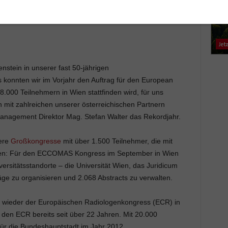
nstein in unserer fast 50-jährigen
konnten wir im Vorjahr den Auftrag für den European
000 Teilnehmern in Wien stattfinden wird, für uns
mit zahlreichen unserer österreichischen Partnern
Management Direktor Mag. Stefan Walter das Rekordjahr.
tere
Großkongresse
mit über 1.500 Teilnehmer, die mit
en: Für den ECCOMAS Kongress im September in Wien
ersitätsstandorte – die Universität Wien, das Juridicum
räge zu organisieren und 2.068 Abstracts zu verwalten.
h wieder der Europäischen Radiologenkongress (ECR) in
den ECR bereits seit über 22 Jahren. Mit 20.000
ür die Bundeshauptstadt im Jahr 2012.