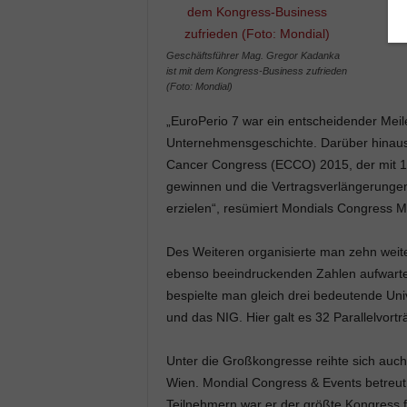
Geschäftsführer Mag. Gregor Kadanka
ist mit dem Kongress-Business zufrieden
(Foto: Mondial)
„EuroPerio 7 war ein entscheidender Meile
Unternehmensgeschichte. Darüber hinaus 
Cancer Congress (ECCO) 2015, der mit 18.
gewinnen und die Vertragsverlängerungen 
erzielen“, resümiert Mondials Congress 
Des Weiteren organisierte man zehn wei
ebenso beeindruckenden Zahlen aufwart
bespielte man gleich drei bedeutende Univ
und das NIG. Hier galt es 32 Parallelvort
Unter die Großkongresse reihte sich auc
Wien. Mondial Congress & Events betreut 
Teilnehmern war er der größte Kongress f