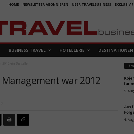
HOME
NEWSLETTER ABONNIEREN
ÜBER TRAVELBUSINESS
EXKLUSIV 
BUSINESS TRAVEL
HOTELLERIE
DESTINATIONEN
 2012 ein Bestseller
Em
s Management war 2012
Koje
für 
5. Aug
0
Aus f
Folge
4. Aug