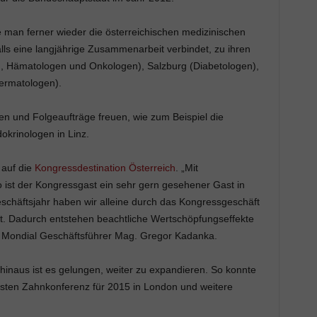
 man ferner wieder die österreichischen medizinischen
lls eine langjährige Zusammenarbeit verbindet, zu ihren
 Hämatologen und Onkologen), Salzburg (Diabetologen),
Dermatologen).
 und Folgeaufträge freuen, wie zum Beispiel die
okrinologen in Linz.
 auf die
Kongressdestination Österreich
. „Mit
ist der Kongressgast ein sehr gern gesehener Gast in
häftsjahr haben wir alleine durch das Kongressgeschäft
lt. Dadurch entstehen beachtliche Wertschöpfungseffekte
 so Mondial Geschäftsführer Mag. Gregor Kadanka.
inaus ist es gelungen, weiter zu expandieren. So konnte
hsten Zahnkonferenz für 2015 in London und weitere