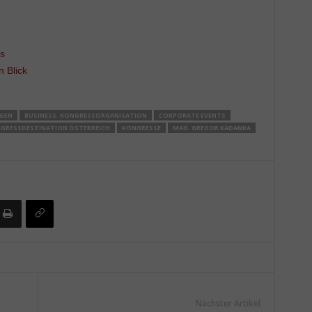
s
 Blick
GEN
BUSINESS. KONGRESSORGANISATION
CORPORATE EVENTS
GRESSDESTINATION ÖSTERREICH
KONGRESSE
MAG. GREGOR KADANKA
Nächster Artikel