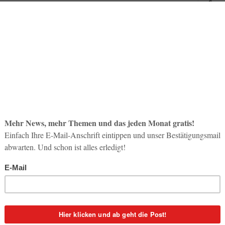
So op
Life-
3. Aug
Inno
Start
31. Jul
im vergangenen Jahr hat sich für Mondial bezahlt
ts mit 70.235 betreuten Teilnehmern und der Aufstieg in
Soci
Organiser (PCO) für internationale Großkongresse – so
wird 
 im Bereich Congress- und Eventmanagement. Die Aufnahme
30. Jul
en Kongressorganisation für Großkongresse ist mit der
ferenz „EuroPerio 7“ in Wien gelungen.
rund 7.800 nationalen und internationalen Teilnehmern
s Kongressmanagements: von der Budgetverwaltung, dem
ausstellung, der Teilnehmerverwaltung sowie dem
 offiziellen Rahmenprogramms.