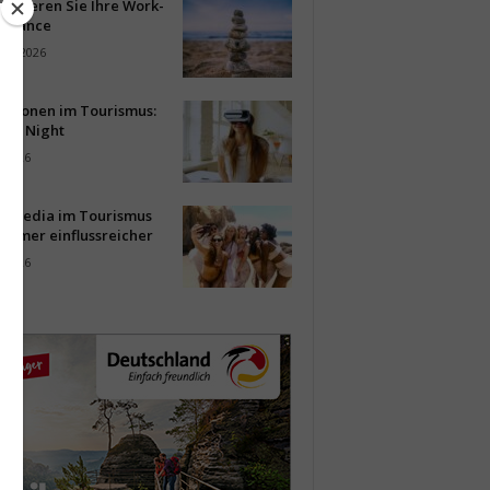
timieren Sie Ihre Work-
Balance
ust 2026
vationen im Tourismus:
-up Night
i 2026
al Media im Tourismus
immer einflussreicher
i 2026