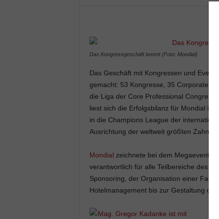
Das Kongressgeschäft boomt (Foto: Mondial)
Das Geschäft mit Kongressen und Events 
gemacht: 53 Kongresse, 35 Corporate Even
die Liga der Core Professional Congress 
liest sich die Erfolgsbilanz für Mondial
in die
Champions League der international
Ausrichtung der weltweit größten Zahnkon
Mondial
zeichnete bei dem Megaevent mit 
verantwortlich für alle Teilbereiche de
Sponsoring, der Organisation einer Fach
Hotelmanagement bis zur Gestaltung des