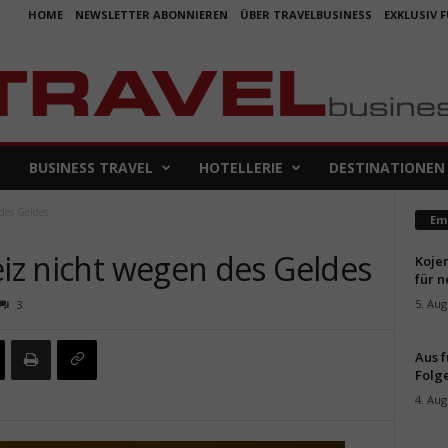
HOME
NEWSLETTER ABONNIEREN
ÜBER TRAVELBUSINESS
EXKLUSIV 
BUSINESS TRAVEL
HOTELLERIE
DESTINATIONEN
des Geldes
Em
eiz nicht wegen des Geldes
Koje
für 
5. Aug
3
Aus f
Folge
4. Aug