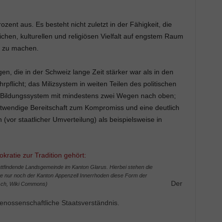
zent aus. Es besteht nicht zuletzt in der Fähigkeit, die
hen, kulturellen und religiösen Vielfalt auf engstem Raum
m zu machen.
en, die in der Schweiz lange Zeit stärker war als in den
flicht; das Milizsystem in weiten Teilen des politischen
e Bildungssystem mit mindestens zwei Wegen nach oben;
otwendige Bereitschaft zum Kompromiss und eine deutlich
vor staatlicher Umverteilung) als beispielsweise in
attfindende Landsgemeinde im Kanton Glarus. Hierbei stehen die
te nur noch der Kanton Appenzell Innerrhoden diese Form der
Der
.ch, Wiki Commons)
enossenschaftliche Staatsverständnis.