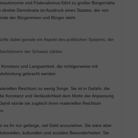
deautonomie und Föderalismus führt zu großer Bürgernähe
e direkte Demokratie ist Ausdruck eines Staates, der von
nste der Bürgerinnen und Bürger steht.
rfte dabei gerade ein Aspekt des politischen Systems, der
 Reichtümern der Schweiz zählen.
, Konstanz und Langsamkeit, die richtigerweise mit
 Verbindung gebracht werden.
teriellen Reichtum zu wenig Sorge. Sie ist in Gefahr, die
 die Konstanz und Verlässlichkeit dem Motto der Anpassung
Damit würde sie zugleich ihren materiellen Reichtum
n.
nn es ihr nur gelänge, viel Geld anzuziehen. Sie wäre aber
utionellen, kulturellen und sozialen Besonderheiten. Sie