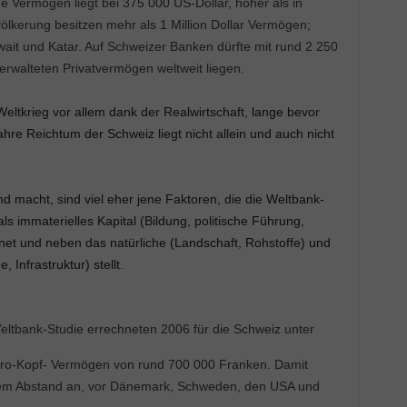
he Vermögen liegt bei 375 000 US-Dollar, höher als in
lkerung besitzen mehr als 1 Million Dollar Vermögen;
uwait und Katar. Auf Schweizer Banken dürfte mit rund 2 250
 verwalteten Privatvermögen weltweit liegen.
eltkrieg vor allem dank der Realwirtschaft, lange bevor
ahre Reichtum der Schweiz liegt nicht allein und auch nicht
d macht, sind viel eher jene Faktoren, die die Weltbank-
ls immaterielles Kapital (Bildung, politische Führung,
et und neben das natürliche (Landschaft, Rohstoffe) und
Infrastruktur) stellt.
eltbank-Studie errechneten 2006 für die Schweiz unter
n Pro-Kopf- Vermögen von rund 700 000 Franken. Damit
oßem Abstand an, vor Dänemark, Schweden, den USA und