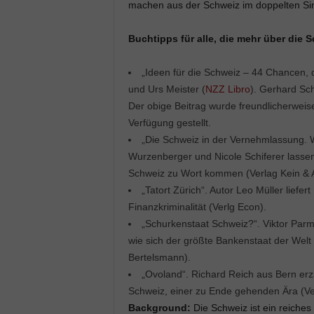
machen aus der Schweiz im doppelten Sin
Buchtipps für alle, die mehr über die
„Ideen für die Schweiz – 44 Chancen,
und Urs Meister (
NZZ Libro
). Gerhard Sch
Der obige Beitrag wurde freundlicherwei
Verfügung gestellt.
„Die Schweiz in der Vernehmlassung. W
Wurzenberger und Nicole Schiferer lassen
Schweiz zu Wort kommen (Verlag Kein & 
„Tatort Zürich“. Autor Leo Müller liefert
Finanzkriminalität (Verlg Econ).
„Schurkenstaat Schweiz?“. Viktor Par
wie sich der größte Bankenstaat der Welt 
Bertelsmann).
„Ovoland“. Richard Reich aus Bern er
Schweiz, einer zu Ende gehenden Ära (Ver
Background:
Die Schweiz ist ein reiche