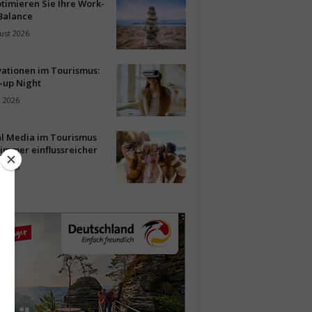
timieren Sie Ihre Work-
Balance
ust 2026
vationen im Tourismus:
-up Night
i 2026
al Media im Tourismus
immer einflussreicher
i 2026