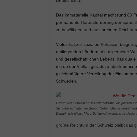
Deutschland.
Das immaterielle Kapital macht rund 80 Pro
permanente Herausforderung der sprachlic
zu bewältigen und aus ihr einen Reichtu
Vieles hat zur sozialen Kohäsion beigetrag
umliegenden Ländern: die allgemeine Wehrp
und gesellschaftlichen Lebens; das dual
die ob der Vielfalt geradezu überlebensn
gleichmäßigere Verteilung der Einkommen (
Schweden.
Urform der Schweizer Basisdemokratie: die jährlich st
Stimmberechtigten im „Ring“. Neben Glarus kennt heu
Demokratie (Foto: Marc-Schlumpf, www.icarus-design
größte Reichtum der Schweiz bleibt das g