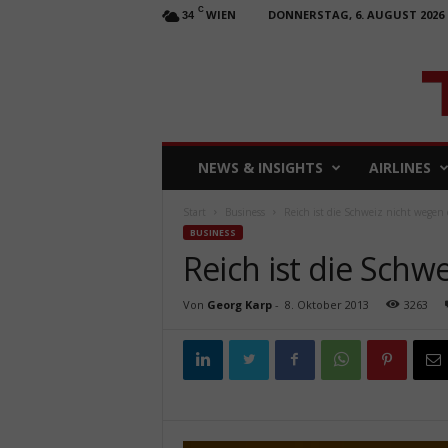
C
WIEN
DONNERSTAG, 6. AUGUST 2026
34
T
NEWS & INSIGHTS
AIRLINES
R
A
Start
Business
Reich ist die Schweiz nicht wegen 
V
BUSINESS
E
Reich ist die Schw
L
b
u
Von
Georg Karp
-
8. Oktober 2013
3263
s
i
n
e
s
s