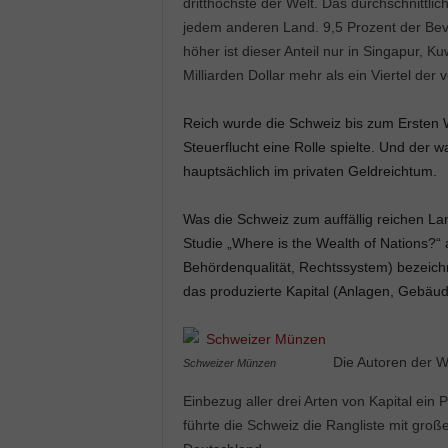
dritthöchste der Welt. Das durchschnittlic
jedem anderen Land. 9,5 Prozent der Bevö
höher ist dieser Anteil nur in Singapur, K
Milliarden Dollar mehr als ein Viertel der
Reich wurde die Schweiz bis zum Ersten W
Steuerflucht eine Rolle spielte. Und der w
hauptsächlich im privaten Geldreichtum.
Was die Schweiz zum auffällig reichen Lan
Studie „Where is the Wealth of Nations?“ a
Behördenqualität, Rechtssystem) bezeichn
das produzierte Kapital (Anlagen, Gebäude, 
Die Autoren der W
Schweizer Münzen
Einbezug aller drei Arten von Kapital ei
führte die Schweiz die Rangliste mit gr