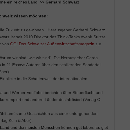
ne ein reiches Land. >>
Gerhard Schwarz
 Schweiz wissen möchten:
 die Zukunft zu gewinnen“. Herausgeber Gerhard Schwarz
warz ist seit 2010 Direktor des Think-Tanks Avenir Suisse.
se von
GO! Das Schweizer Außenwirtschaftsmagazin
zur
arum wir sind, wie wir sind“. Die Herausgeber Gerda
 in 21 Essays Autoren über den schillernden Sonderfall
Aber).
 Einblicke in die Schattenwelt der internationalen
ma und Werner VonTobel berichten über Steuerflucht und
korrumpiert und andere Länder destabilisiert (Verlag C.
zählt amüsante Geschichten aus einer untergehenden
lag Kein & Aber).
s Land und die meisten Menschen können gut leben. Es gibt