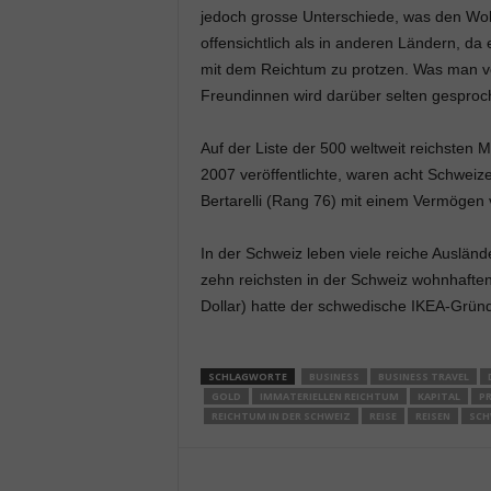
jedoch grosse Unterschiede, was den Woh
offensichtlich als in anderen Ländern, da
mit dem Reichtum zu protzen. Was man ve
Freundinnen wird darüber selten gesproc
Auf der Liste der 500 weltweit reichsten
2007 veröffentlichte, waren acht Schweize
Bertarelli (Rang 76) mit einem Vermögen v
In der Schweiz leben viele reiche Auslän
zehn reichsten in der Schweiz wohnhafte
Dollar) hatte der schwedische IKEA-Grü
SCHLAGWORTE
BUSINESS
BUSINESS TRAVEL
GOLD
IMMATERIELLEN REICHTUM
KAPITAL
P
REICHTUM IN DER SCHWEIZ
REISE
REISEN
SCH