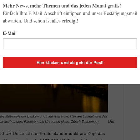
 die Metropole der Banken und Finanzinstitute. Hier am Limmat wird das
Die
hat auch andere Facetten und Ursachen (Foto: Zürich Tourismus)
000 US-Dollar ist das Bruttoinlandprodukt pro Kopf das