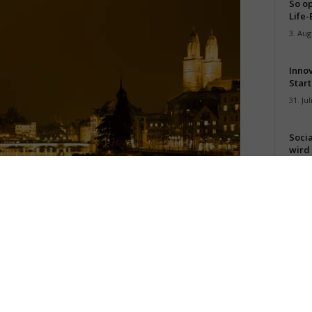
So op
Life-
3. Aug
Inno
Start
31. Jul
Soci
wird 
30. Jul
Metropole der Banken und der Finanzinstitute. Hier am Limmat wird das große