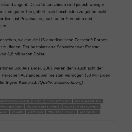
lstand angeht. Diese Unterschiede sind jedoch weniger
 es zum guten Ton gehört, sich bescheiden zu geben nicht
rdient, ist Privatsache; auch unter Freunden und
hen.
 Menschen, welche die US-amerikanische Zeitschrift Forbes
r zu finden. Der bestplatzierte Schweizer war Ernesto
on 8,8 Milliarden Dollar.
derinnen und Ausländer. 2007 waren denn auch acht der
n Personen Ausländer. Am meisten Vermögen (33 Milliarden
nder Ingvar Kamprad.
(Quelle: swissworld.org)
DIREKTE DEMOKRATIE
GELD
GESCHÄFTSREISE
GESCHÄFTSREISEN
RIVATVERMÖGEN
REICHE IN DER SCHWEIZ
REICHTUM DER SCHWEIZ
WEIZ
URLAUB
VERMÖGEN
WELTBANK-STUDIE
WIRTSCHAFT