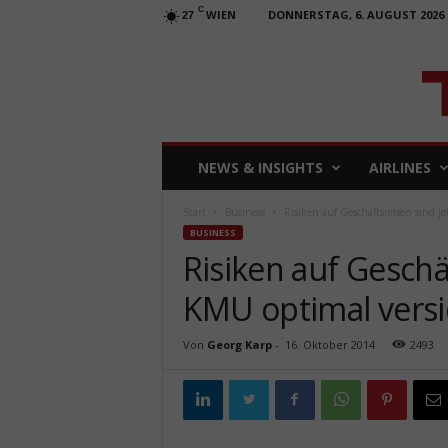
C
WIEN
DONNERSTAG, 6. AUGUST 2026
27
T
NEWS & INSIGHTS
AIRLINES
R
A
Start
Business
Risiken auf Geschäftsreisen sind j
V
BUSINESS
E
Risiken auf Geschäf
L
b
KMU optimal versi
u
s
i
Von
Georg Karp
-
16. Oktober 2014
2493
n
e
s
s