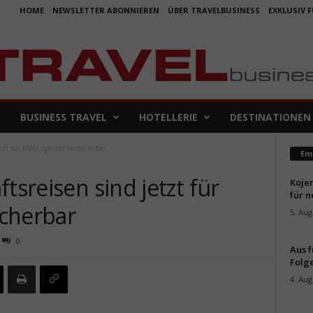
HOME
NEWSLETTER ABONNIEREN
ÜBER TRAVELBUSINESS
EXKLUSIV 
BUSINESS TRAVEL
HOTELLERIE
DESTINATIONEN
etzt für KMU optimal versicherbar
Em
tsreisen sind jetzt für
Koje
für 
cherbar
5. Aug
0
Aus f
Folge
4. Aug