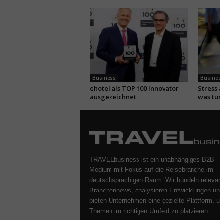
Business
Busine
ehotel als TOP 100 Innovator
Stress
ausgezeichnet
was tu
TRAVELbusiness ist ein unabhängiges B2B-
Medium mit Fokus auf die Reisebranche im
deutschsprachigen Raum. Wir bündeln releva
Branchennews, analysieren Entwicklungen un
bieten Unternehmen eine gezielte Plattform, u
Themen im richtigen Umfeld zu platzieren.