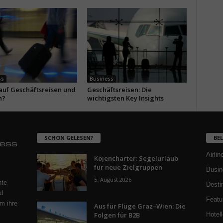
ss
Business
 auf Geschäftsreisen und
Geschäftsreisen: Die
n?
wichtigsten Key Insights
SCHON GELESEN?
BE
Airlin
Kojencharter: Segelurlaub
für neue Zielgruppen
Busin
5. August 2026
nte
Desti
d
Featu
m ihre
Aus für Flüge Graz–Wien: Die
Folgen für B2B
Hotell