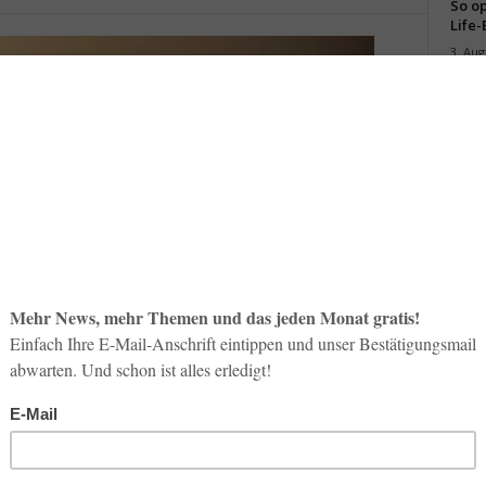
So op
Life-
3. Aug
Inno
Start
31. Jul
Soci
wird 
30. Jul
rmen für ihre Mitarbeiter auf Reisen umfassend haften, können KMU sich