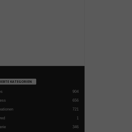
LIEBTE KATEGORIEN
es
904
ess
656
nationen
721
red
1
erie
346