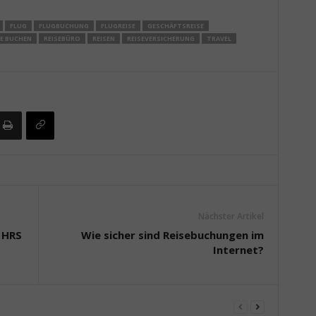
FLUG
FLUGBUCHUNG
FLUGREISE
GESCHÄFTSREISE
SE BUCHEN
REISEBÜRO
REISEN
REISEVERSICHERUNG
TRAVEL
Nächster Artikel
 HRS
Wie sicher sind Reisebuchungen im
Internet?