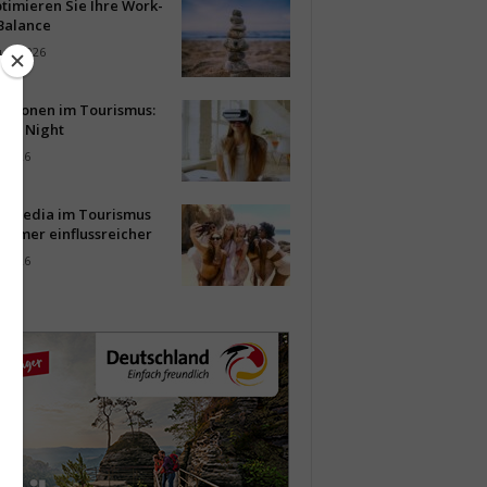
timieren Sie Ihre Work-
Balance
ust 2026
vationen im Tourismus:
-up Night
i 2026
al Media im Tourismus
immer einflussreicher
i 2026