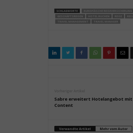
SCHLAGWORTE
EUROPÄISCHE REISEVERSICHERUNG
GESCHÄFTSREISEN
HOTEL BUCHEN
REISE
REI
TRAVEL MANAGEMENT
TRAVEL MANAGER
Vorheriger Artikel
Sabre erweitert Hotelangebot mit
Content
Verwandte Artikel
Mehr vom Autor