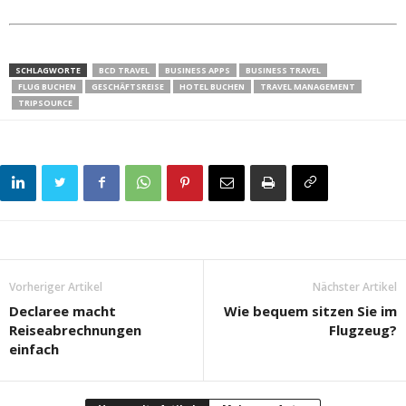
SCHLAGWORTE
BCD TRAVEL
BUSINESS APPS
BUSINESS TRAVEL
FLUG BUCHEN
GESCHÄFTSREISE
HOTEL BUCHEN
TRAVEL MANAGEMENT
TRIPSOURCE
Vorheriger Artikel
Nächster Artikel
Declaree macht
Wie bequem sitzen Sie im
Reiseabrechnungen
Flugzeug?
einfach