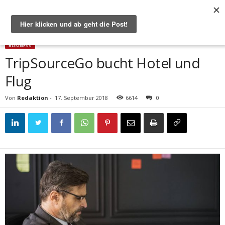
Start
Business
TripSourceGo bucht Hotel und Flug
BUSINESS
TripSourceGo bucht Hotel und
Flug
Von
Redaktion
-
17. September 2018
6614
0