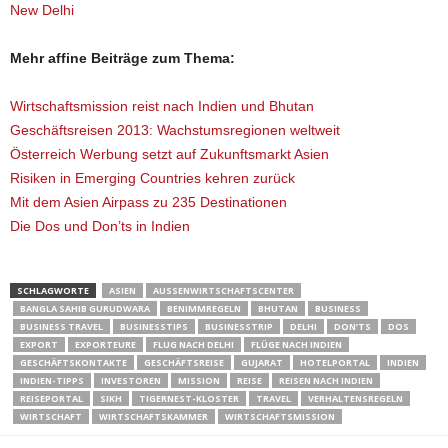
New Delhi
Mehr affine Beiträge zum Thema:
Wirtschaftsmission reist nach Indien und Bhutan
Geschäftsreisen 2013: Wachstumsregionen weltweit
Österreich Werbung setzt auf Zukunftsmarkt Asien
Risiken in Emerging Countries kehren zurück
Mit dem Asien Airpass zu 235 Destinationen
Die Dos und Don’ts in Indien
SCHLAGWORTE
ASIEN
AUSSENWIRTSCHAFTSCENTER
BANGLA SAHIB GURUDWARA
BENIMMREGELN
BHUTAN
BUSINESS
BUSINESS TRAVEL
BUSINESSTIPS
BUSINESSTRIP
DELHI
DON’TS
DOS
EXPORT
EXPORTEURE
FLUG NACH DELHI
FLÜGE NACH INDIEN
GESCHÄFTSKONTAKTE
GESCHÄFTSREISE
GUJARAT
HOTELPORTAL
INDIEN
INDIEN-TIPPS
INVESTOREN
MISSION
REISE
REISEN NACH INDIEN
REISEPORTAL
SIKH
TIGERNEST-KLOSTER
TRAVEL
VERHALTENSREGELN
WIRTSCHAFT
WIRTSCHAFTSKAMMER
WIRTSCHAFTSMISSION