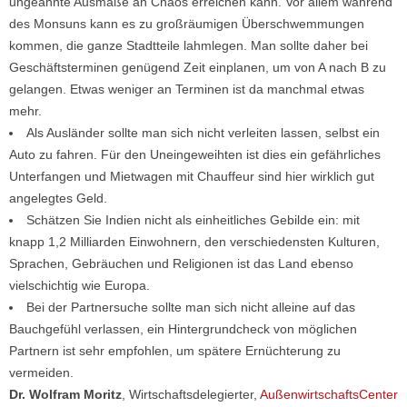
ungeahnte Ausmaße an Chaos erreichen kann. Vor allem während
des Monsuns kann es zu großräumigen Überschwemmungen
kommen, die ganze Stadtteile lahmlegen. Man sollte daher bei
Geschäftsterminen genügend Zeit einplanen, um von A nach B zu
gelangen. Etwas weniger an Terminen ist da manchmal etwas
mehr.
Als Ausländer sollte man sich nicht verleiten lassen, selbst ein
Auto zu fahren. Für den Uneingeweihten ist dies ein gefährliches
Unterfangen und Mietwagen mit Chauffeur sind hier wirklich gut
angelegtes Geld.
Schätzen Sie Indien nicht als einheitliches Gebilde ein: mit
knapp 1,2 Milliarden Einwohnern, den verschiedensten Kulturen,
Sprachen, Gebräuchen und Religionen ist das Land ebenso
vielschichtig wie Europa.
Bei der Partnersuche sollte man sich nicht alleine auf das
Bauchgefühl verlassen, ein Hintergrundcheck von möglichen
Partnern ist sehr empfohlen, um spätere Ernüchterung zu
vermeiden.
Dr. Wolfram Moritz
, Wirtschaftsdelegierter,
AußenwirtschaftsCenter