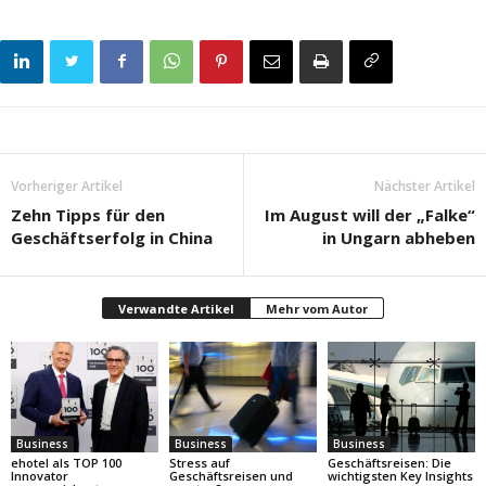
Vorheriger Artikel
Nächster Artikel
Zehn Tipps für den
Im August will der „Falke“
Geschäftserfolg in China
in Ungarn abheben
Verwandte Artikel
Mehr vom Autor
Business
Business
Business
ehotel als TOP 100
Stress auf
Geschäftsreisen: Die
Innovator
Geschäftsreisen und
wichtigsten Key Insights