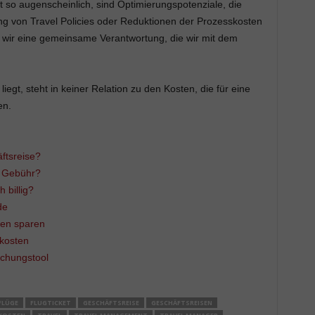
t so augenscheinlich, sind Optimierungspotenziale, die
g von Travel Policies oder Reduktionen der Prozesskosten
wir eine gemeinsame Verantwortung, die wir mit dem
iegt, steht in keiner Relation zu den Kosten, die für eine
en.
ftsreise?
r Gebühr?
h billig?
de
ten sparen
ekosten
chungstool
FLÜGE
FLUGTICKET
GESCHÄFTSREISE
GESCHÄFTSREISEN