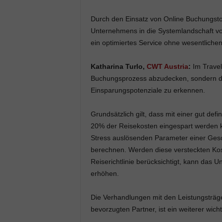
Durch den Einsatz von Online Buchungstoo
Unternehmens in die Systemlandschaft von
ein optimiertes Service ohne wesentlich
Katharina Turlo,
CWT Austria
:
Im Travel
Buchungsprozess abzudecken, sondern di
Einsparungspotenziale zu erkennen.
Grundsätzlich gilt, dass mit einer gut def
20% der Reisekosten eingespart werden k
Stress auslösenden Parameter einer Gesc
berechnen. Werden diese versteckten Kos
Reiserichtlinie berücksichtigt, kann das 
erhöhen.
Die Verhandlungen mit den Leistungsträger
bevorzugten Partner, ist ein weiterer wich