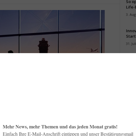
So op
Life-
3. Aug
Inno
Start
31. Jul
Soci
wird 
30. Jul