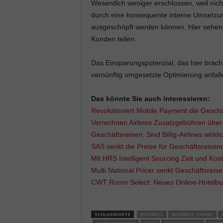
Wesentlich weniger erschlossen, weil nich
durch eine konsequente interne Umsetzun
ausgeschöpft werden können. Hier sehen 
Kunden teilen.
Das Einsparungspotenzial, das hier brach l
vernünftig umgesetzte Optimierung anfall
Das könnte Sie auch interessieren:
Revolutioniert Mobile Payment die Geschä
Verrechnen Airlines Zusatzgebühren übe
Geschäftsreisen: Sind Billig-Airlines wirklic
SAS senkt die Preise für Geschäftsreisen
Mit HRS Intelligent Sourcing Zeit und Kos
Multi National Pricer senkt Geschäftsreis
CWT Room Select: Neues Online-Hotelbu
SCHLAGWORTE
BUSINESS
BUSINESS TRAVEL