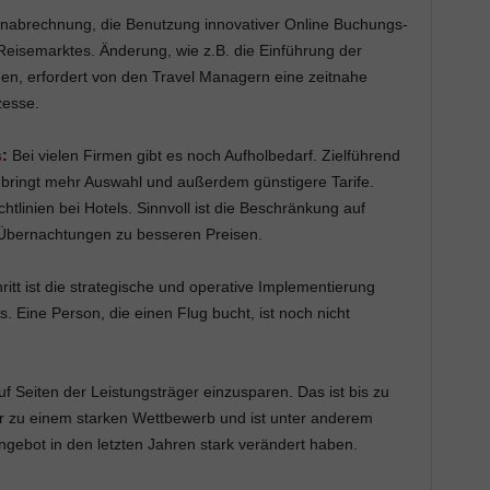
nabrechnung, die Benutzung innovativer Online Buchungs-
eisemarktes. Änderung, wie z.B. die Einführung der
gen, erfordert von den Travel Managern eine zeitnahe
zesse.
s
:
Bei vielen Firmen gibt es noch Aufholbedarf. Zielführend
s bringt mehr Auswahl und außerdem günstigere Tarife.
linien bei Hotels. Sinnvoll ist die Beschränkung auf
 Übernachtungen zu besseren Preisen.
ritt ist die strategische und operative Implementierung
 Eine Person, die einen Flug bucht, ist noch nicht
f Seiten der Leistungsträger einzusparen. Das ist bis zu
r zu einem starken Wettbewerb und ist unter anderem
 Angebot in den letzten Jahren stark verändert haben.