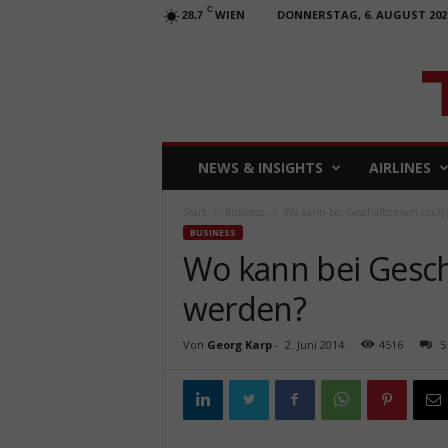
C
WIEN
DONNERSTAG, 6. AUGUST 202
28.7
T
NEWS & INSIGHTS
AIRLINES
R
A
Start
Business
Wo kann bei Geschäftsreisen noch 
V
BUSINESS
E
Wo kann bei Gesch
L
b
werden?
u
s
i
Von
Georg Karp
-
2. Juni 2014
4516
5
n
e
s
s