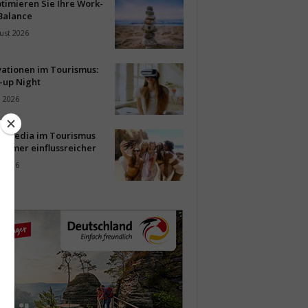
timieren Sie Ihre Work-
Balance
ust 2026
vationen im Tourismus:
-up Night
i 2026
al Media im Tourismus
immer einflussreicher
i 2026