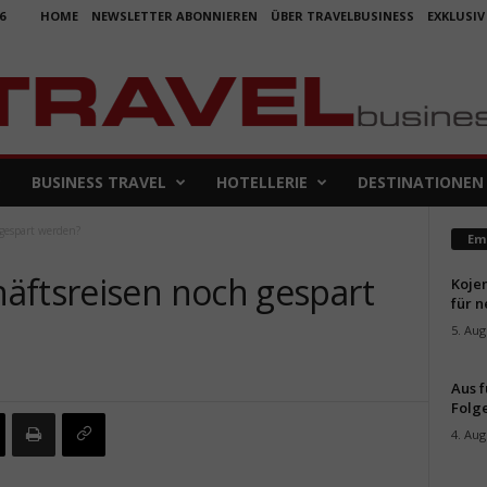
6
HOME
NEWSLETTER ABONNIEREN
ÜBER TRAVELBUSINESS
EXKLUSIV
BUSINESS TRAVEL
HOTELLERIE
DESTINATIONEN
gespart werden?
Em
äftsreisen noch gespart
Koje
für 
5. Aug
Aus f
Folge
4. Aug