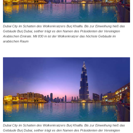
Dubai City im Schatten des Wolkenkratzers Burj Khalifa. Bis zur Einweihung hieß das
Gebäude Burj Dubai, seither trägt es den Namen des Präsidenten der Vereinigten
Arabischen Emirate. Mit 830 m ist der Wolkenkratzer das höchste Gebäude im
arabischen Raum
Dubai City im Schatten des Wolkenkratzers Burj Khalifa. Bis zur Einweihung hieß das
Gebäude Burj Dubai, seither trägt es den Namen des Präsidenten der Vereinigten