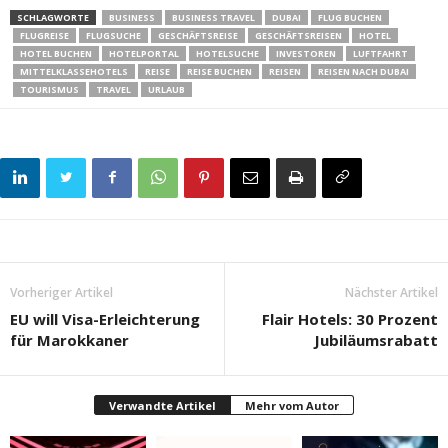
SCHLAGWORTE
BUSINESS
BUSINESS TRAVEL
DUBAI
FLUG BUCHEN
FLUGREISE
FLUGSUCHE
GESCHÄFTSREISE
GESCHÄFTSREISEN
HOTEL
HOTEL BUCHEN
HOTELPORTAL
HOTELSUCHE
INVESTOREN
LUFTFAHRT
MITTELKLASSEHOTELS
REISE
REISE BUCHEN
REISEN
REISEN NACH DUBAI
TOURISMUS
TRAVEL
URLAUB
Vorheriger Artikel
Nächster Artikel
EU will Visa-Erleichterung
Flair Hotels: 30 Prozent
für Marokkaner
Jubiläumsrabatt
Verwandte Artikel
Mehr vom Autor