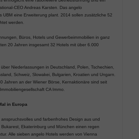
 ermöglicht eine rationellere Betriebsführung und ein
national-CEO Andreas Karsten. Das angelo
ss UBM eine Erweiterung plant. 2014 sollen zusätzliche 52
htet werden.
ohnungen, Büros, Hotels und Gewerbeimmobilien in ganz
zten 20 Jahren insgesamt 32 Hotels mit über 6.000
 über Niederlassungen in Deutschland, Polen, Tschechien,
land, Schweiz, Slowakei, Bulgarien, Kroatien und Ungarn.
40 Jahren an der Wiener Börse, Kernaktionäre sind seit
 Immobiliengesellschaft CA Immo.
Mal in Europa
n anspruchsvolles und farbenfrohes Design aus und
ce, Bukarest, Ekaterinburg und München einen regen
tur. Alle sieben angelo Hotels werden von Vienna