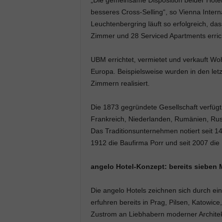
„Die gemeinsame Disposition beider Hotels
besseres Cross-Selling“, so Vienna Inter
Leuchtenbergring läuft so erfolgreich, da
Zimmer und 28 Serviced Apartments erric
UBM errichtet, vermietet und verkauft W
Europa. Beispielsweise wurden in den let
Zimmern realisiert.
Die 1873 gegründete Gesellschaft verfügt
Frankreich, Niederlanden, Rumänien, Russ
Das Traditionsunternehmen notiert seit 1
1912 die Baufirma Porr und seit 2007 die
angelo Hotel-Konzept: bereits sieben 
Die angelo Hotels zeichnen sich durch ei
erfuhren bereits in Prag, Pilsen, Katowi
Zustrom an Liebhabern moderner Architek