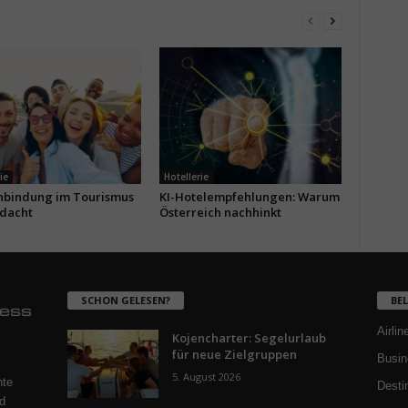
ie
Hotellerie
bindung im Tourismus
KI-Hotelempfehlungen: Warum
dacht
Österreich nachhinkt
SCHON GELESEN?
BE
Airlin
Kojencharter: Segelurlaub
für neue Zielgruppen
Busin
5. August 2026
nte
Desti
d