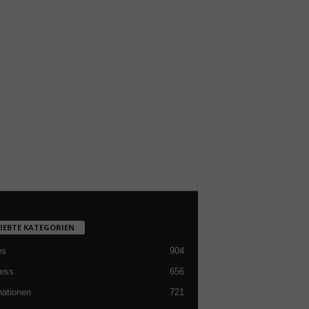
LIEBTE KATEGORIEN
es
904
ess
656
nationen
721