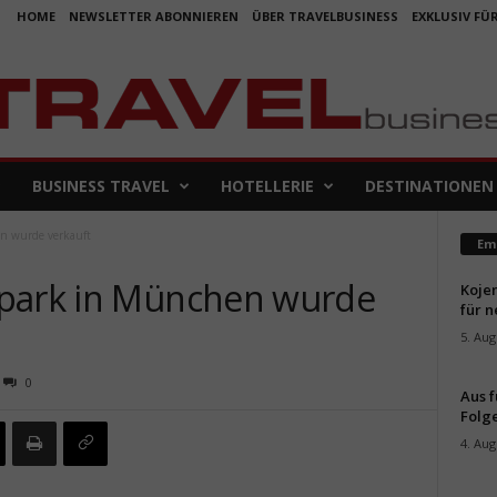
HOME
NEWSLETTER ABONNIEREN
ÜBER TRAVELBUSINESS
EXKLUSIV FÜ
BUSINESS TRAVEL
HOTELLERIE
DESTINATIONEN
n wurde verkauft
Em
tpark in München wurde
Koje
für 
5. Aug
0
Aus f
Folge
4. Aug