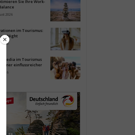
timieren Sie Ihre Work-
Balance
ust 2026
vationen im Tourismus:
-up Night
i 2026
al Media im Tourismus
immer einflussreicher
i 2026