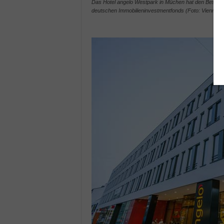
Das Hotel angelo Westpark in Müchen hat den Besitzer
deutschen Immobilieninvestmentfonds (Foto: Vienna Int