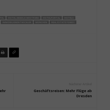
TEL
HOTEL ANGELO WESTPARK
HOTELPORTAL
HOTELS
IMMOBILIENENTWICKLER
MÜNCHEN
REAL ESTATE FONDS
Nächster Artikel
mehr
Geschäftsreisen: Mehr Flüge ab
Dresden