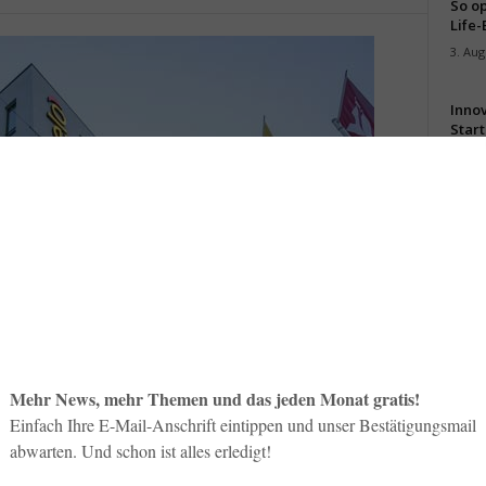
So op
Life-
3. Aug
Inno
Start
31. Jul
Soci
wird 
30. Jul