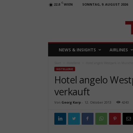
C
WIEN
SONNTAG, 9. AUGUST 2026
22.8
T
NEWS & INSIGHTS
AIRLINES
R
A
Start
Hotellerie
Hotel angelo Westpark in Münche
V
HOTELLERIE
E
Hotel angelo Wes
L
b
verkauft
u
s
i
Von
Georg Karp
-
12. Oktober 2013
4243
n
e
s
s