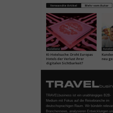
Verwandte Artikel
Mehr vom Autor
Hotellerie
Hoteller
KI-Hotelsuche: Droht Europas
Kunden
Hotels der Verlust ihrer
neu ge
digitalen Sichtbarkeit?
TRAVELbusiness ist ein unabhängiges B2B-
Medium mit Fokus auf die Reisebranche im
deutschsprachigen Raum. Wir bündeln releva
Branchennews, analysieren Entwicklungen un