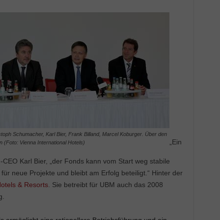
istoph Schumacher, Karl Bier, Frank Billand, Marcel Koburger. Über den
„Ein
 (Foto: Vienna International Hotels)
-CEO Karl Bier, „der Fonds kann vom Start weg stabile
ür neue Projekte und bleibt am Erfolg beteiligt.“ Hinter der
Hotels & Resorts
. Sie betreibt für UBM auch das 2008
g.