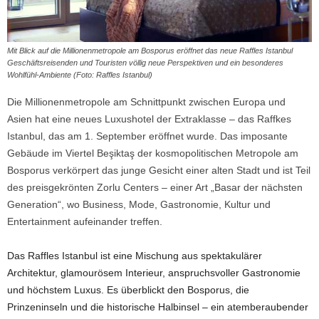
Mit Blick auf die Millionenmetropole am Bosporus eröffnet das neue Raffles Istanbul
Geschäftsreisenden und Touristen völlig neue Perspektiven und ein besonderes
Wohlfühl-Ambiente (Foto: Raffles Istanbul)
Die Millionenmetropole am Schnittpunkt zwischen Europa und
Asien hat eine neues Luxushotel der Extraklasse – das Raffkes
Istanbul, das am 1. September eröffnet wurde. Das imposante
Gebäude im Viertel Beşiktaş der kosmopolitischen Metropole am
Bosporus verkörpert das junge Gesicht einer alten Stadt und ist Teil
des preisgekrönten Zorlu Centers – einer Art „Basar der nächsten
Generation“, wo Business, Mode, Gastronomie, Kultur und
Entertainment aufeinander treffen.
Das Raffles Istanbul ist eine Mischung aus spektakulärer
Architektur, glamourösem Interieur, anspruchsvoller Gastronomie
und höchstem Luxus. Es überblickt den Bosporus, die
Prinzeninseln und die historische Halbinsel – ein atemberaubender