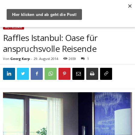
Start
Hotellerie
Raffles Istanbul: Oase für anspruchsvolle Reisende
HOTELLERIE
Raffles Istanbul: Oase für
anspruchsvolle Reisende
Von
Georg Karp
-
29. August 2014
2659
1