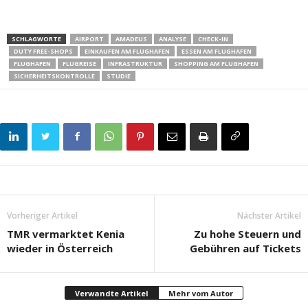
SCHLAGWORTE
AIRPORT
AMADEUS
ANALYSE
CHECK-IN
DUTY FREE-SHOPS
EINKAUFEN AM FLUGHAFEN
ESSEN AM FLUGHAFEN
FLUGHAFEN
FLUGREISE
INFRASTRUKTUR
SHOPPING AM FLUGHAFEN
SICHERHEITSKONTROLLE
STUDIE
Vorheriger Artikel
Nächster Artikel
TMR vermarktet Kenia
Zu hohe Steuern und
wieder in Österreich
Gebühren auf Tickets
Verwandte Artikel
Mehr vom Autor