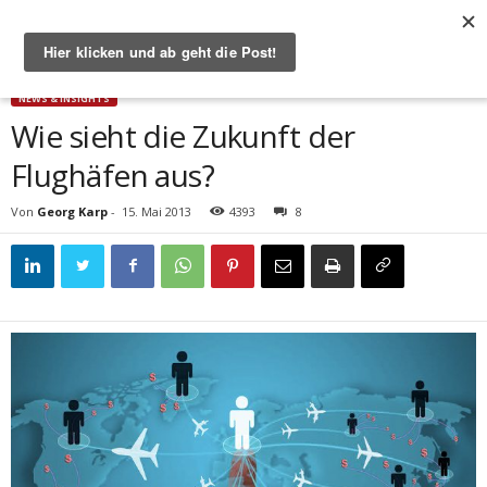
Start
News & Insights
Wie sieht die Zukunft der Flughäfen aus?
NEWS & INSIGHTS
Wie sieht die Zukunft der
Flughäfen aus?
Von
Georg Karp
-
15. Mai 2013
4393
8