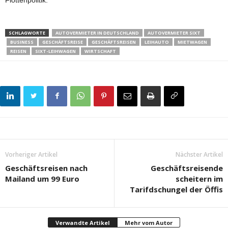
Flottenpolitik.
SCHLAGWORTE
AUTOVERMIETER IN DEUTSCHLAND
AUTOVERMIETER SIXT
BUSINESS
GESCHÄFTSREISE
GESCHÄFTSREISEN
LEIHAUTO
MIETWAGEN
REISEN
SIXT-LEIHWAGEN
WIRTSCHAFT
Vorheriger Artikel
Nächster Artikel
Geschäftsreisen nach
Geschäftsreisende
Mailand um 99 Euro
scheitern im
Tarifdschungel der Öffis
Verwandte Artikel
Mehr vom Autor