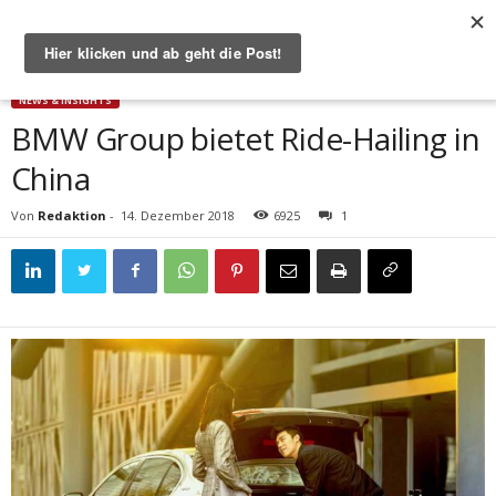
Start
News & Insights
BMW Group bietet Ride-Hailing in China
NEWS & INSIGHTS
BMW Group bietet Ride-Hailing in
China
Von
Redaktion
-
14. Dezember 2018
6925
1