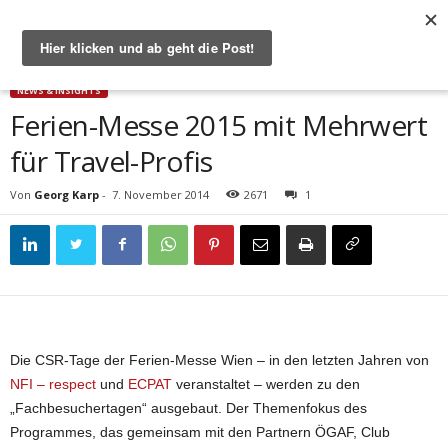
Start
News & Insights
Ferien-Messe 2015 mit Mehrwert für Travel-Profis
NEWS & INSIGHTS
Ferien-Messe 2015 mit Mehrwert
für Travel-Profis
Von
Georg Karp
-
7. November 2014
2671
1
Die CSR-Tage der Ferien-Messe Wien – in den letzten Jahren von
NFI – respect
und
ECPAT
veranstaltet – werden zu den
„Fachbesuchertagen“ ausgebaut. Der Themenfokus des
Programmes, das gemeinsam mit den Partnern ÖGAF, Club