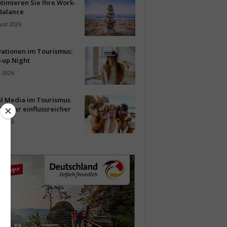
timieren Sie Ihre Work-
Balance
ust 2026
vationen im Tourismus:
-up Night
i 2026
al Media im Tourismus
immer einflussreicher
i 2026