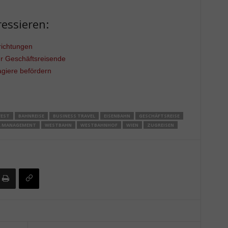
essieren:
richtungen
r Geschäftsreisende
agiere befördern
WEST
BAHNREISE
BUSINESS TRAVEL
EISENBAHN
GESCHÄFTSREISE
L MANAGEMENT
WESTBAHN
WESTBAHNHOF
WIEN
ZUGREISEN