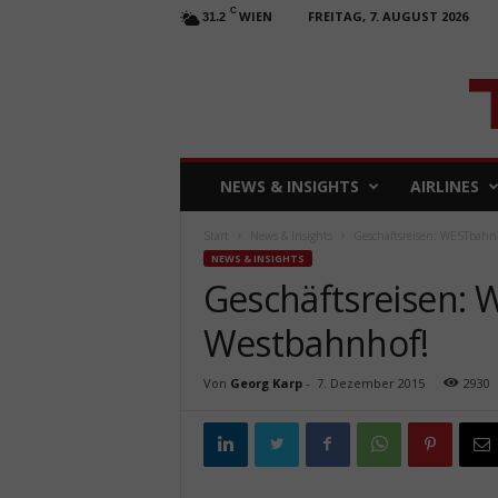
C
WIEN
FREITAG, 7. AUGUST 2026
31.2
T
NEWS & INSIGHTS
AIRLINES
R
A
Start
News & Insights
Geschäftsreisen: WESTbahn
V
NEWS & INSIGHTS
E
Geschäftsreisen: 
L
b
Westbahnhof!
u
s
i
Von
Georg Karp
-
7. Dezember 2015
2930
n
e
s
s