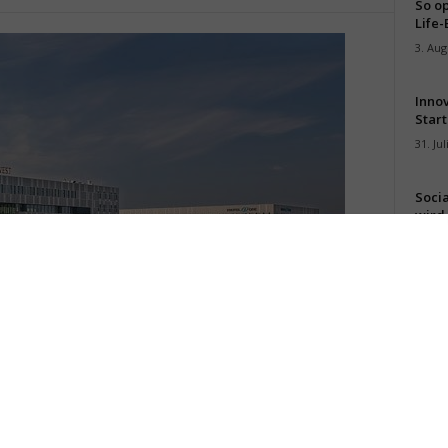
So op
Life-
3. Aug
Inno
Start
31. Jul
Soci
wird 
30. Jul