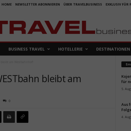
HOME
NEWSLETTER ABONNIEREN
ÜBER TRAVELBUSINESS
EXKLUSIV FÜR
BUSINESS TRAVEL
HOTELLERIE
DESTINATIONEN
 bleibt am Westbahnhof!
Em
WESTbahn bleibt am
Koje
für 
5. Aug
0
Aus f
Folge
4. Aug