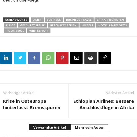
deutlich überwiegt.
SCHLAGWORTE
ASIEN
BUSINESS
BUSINESS TRAVEL
CHINA-TOURISTEN
FLÜGE
GESCHÄFTSREISE
GESCHÄFTSREISEN
HOTELS
HOTELS & RESORTS
TOURISMUS
WIRTSCHAFT
Vorheriger Artikel
Nächster Artikel
Krise in Osteuropa
Ethiopian Airlines: Bessere
hinterlässt Bremsspuren
Anschlussflüge in Afrika
Verwandte Artikel
Mehr vom Autor