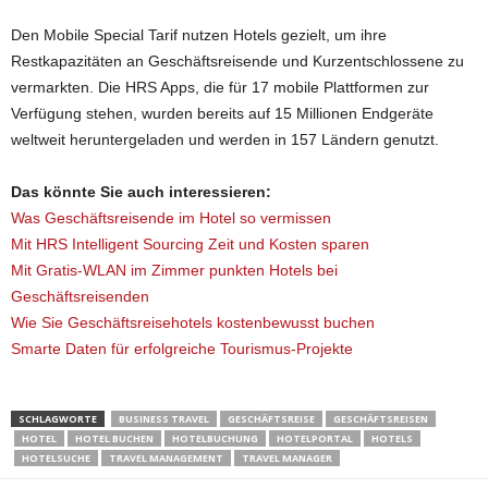
Den Mobile Special Tarif nutzen Hotels gezielt, um ihre
Restkapazitäten an Geschäftsreisende und Kurzentschlossene zu
vermarkten. Die HRS Apps, die für 17 mobile Plattformen zur
Verfügung stehen, wurden bereits auf 15 Millionen Endgeräte
weltweit heruntergeladen und werden in 157 Ländern genutzt.
Das könnte Sie auch interessieren:
Was Geschäftsreisende im Hotel so vermissen
Mit HRS Intelligent Sourcing Zeit und Kosten sparen
Mit Gratis-WLAN im Zimmer punkten Hotels bei
Geschäftsreisenden
Wie Sie Geschäftsreisehotels kostenbewusst buchen
Smarte Daten für erfolgreiche Tourismus-Projekte
SCHLAGWORTE
BUSINESS TRAVEL
GESCHÄFTSREISE
GESCHÄFTSREISEN
HOTEL
HOTEL BUCHEN
HOTELBUCHUNG
HOTELPORTAL
HOTELS
HOTELSUCHE
TRAVEL MANAGEMENT
TRAVEL MANAGER