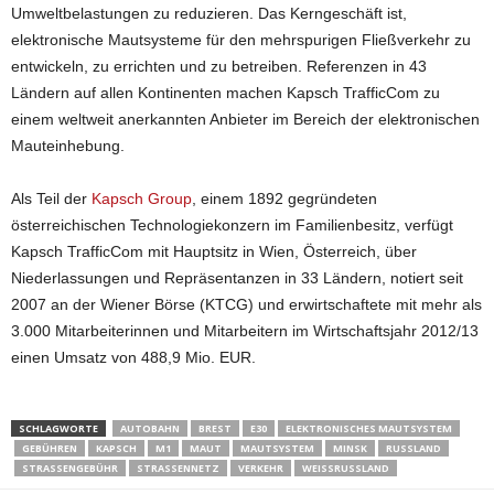
Umweltbelastungen zu reduzieren. Das Kerngeschäft ist,
elektronische Mautsysteme für den mehrspurigen Fließverkehr zu
entwickeln, zu errichten und zu betreiben. Referenzen in 43
Ländern auf allen Kontinenten machen Kapsch TrafficCom zu
einem weltweit anerkannten Anbieter im Bereich der elektronischen
Mauteinhebung.
Als Teil der
Kapsch Group
, einem 1892 gegründeten
österreichischen Technologiekonzern im Familienbesitz, verfügt
Kapsch TrafficCom mit Hauptsitz in Wien, Österreich, über
Niederlassungen und Repräsentanzen in 33 Ländern, notiert seit
2007 an der Wiener Börse (KTCG) und erwirtschaftete mit mehr als
3.000 Mitarbeiterinnen und Mitarbeitern im Wirtschaftsjahr 2012/13
einen Umsatz von 488,9 Mio. EUR.
SCHLAGWORTE
AUTOBAHN
BREST
E30
ELEKTRONISCHES MAUTSYSTEM
GEBÜHREN
KAPSCH
M1
MAUT
MAUTSYSTEM
MINSK
RUSSLAND
STRASSENGEBÜHR
STRASSENNETZ
VERKEHR
WEISSRUSSLAND