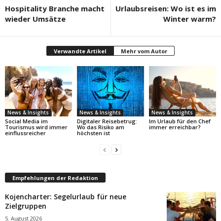
Hospitality Branche macht
Urlaubsreisen: Wo ist es im
wieder Umsätze
Winter warm?
Verwandte Artikel
Mehr vom Autor
News & Insights
News & Insights
News & Insights
Social Media im
Digitaler Reisebetrug:
Im Urlaub für den Chef
Tourismus wird immer
Wo das Risiko am
immer erreichbar?
einflussreicher
höchsten ist
Empfehlungen der Redaktion
Kojencharter: Segelurlaub für neue
Zielgruppen
5. August 2026