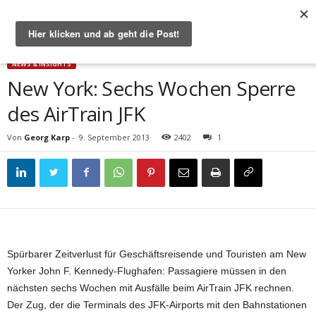
Start
News & Insights
New York: Sechs Wochen Sperre des AirTrain JFK
NEWS & INSIGHTS
New York: Sechs Wochen Sperre
des AirTrain JFK
Von
Georg Karp
-
9. September 2013
2402
1
Spürbarer Zeitverlust für Geschäftsreisende und Touristen am New
Yorker John F. Kennedy-Flughafen: Passagiere müssen in den
nächsten sechs Wochen mit Ausfälle beim AirTrain JFK rechnen.
Der Zug, der die Terminals des JFK-Airports mit den Bahnstationen