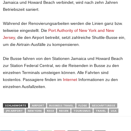
Jamaica und Howard Beach verbindet, wird nach zehn Jahren
Betriebszeit saniert.
Während der Renovierungsarbeiten werden die Linien ganz bzw.
teilweise eingestellt. Die
Port Authority of New York and New
Jersey
, die den Airport betreibt, setzt zahlreiche Shuttle-Busse ein,
um die Airtrain-Ausfälle zu kompensieren.
Die Busse fahren von den Stationen Jamaica und Howard Beach
zur Station Federal Central, wo die Reisenden in Busse zu den
einzelnen Terminals umsteigen können. Alle Fahrten sind
kostenlos. Passagiere finden im
Internet
Informationen zu den
einzelnen Ausfallzeiten.
SCHLAGWORTE
AIRPORT
BUSINESS TRAVEL
FLÜGE
GESCHÄFTSREISE
JFK AIRPORT
NEW YORK
REISE
REISEN
TOURISMUS
TRAVEL
USA