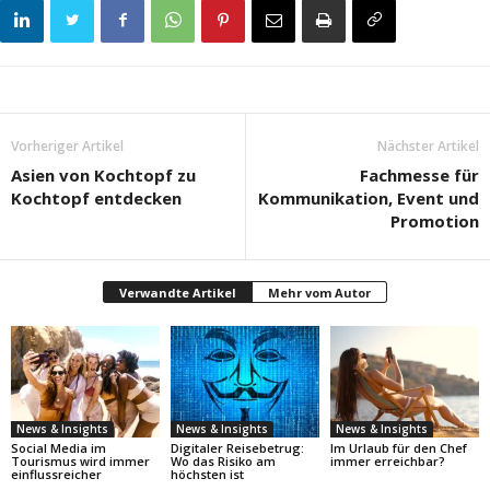
Vorheriger Artikel
Nächster Artikel
Asien von Kochtopf zu
Fachmesse für
Kochtopf entdecken
Kommunikation, Event und
Promotion
Verwandte Artikel
Mehr vom Autor
News & Insights
News & Insights
News & Insights
Social Media im
Digitaler Reisebetrug:
Im Urlaub für den Chef
Tourismus wird immer
Wo das Risiko am
immer erreichbar?
einflussreicher
höchsten ist