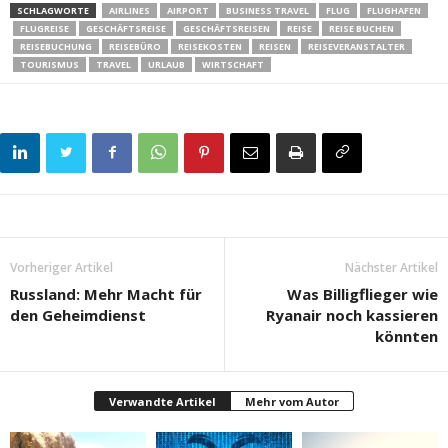
SCHLAGWORTE
AIRLINES
AIRPORT
BUSINESS TRAVEL
FLUG
FLUGHAFEN
FLUGREISE
GESCHÄFTSREISE
GESCHÄFTSREISEN
REISE
REISE BUCHEN
REISEBUCHUNG
REISEBÜRO
REISEKOSTEN
REISEN
REISEVERANSTALTER
TOURISMUS
TRAVEL
URLAUB
WIRTSCHAFT
Vorheriger Artikel
Nächster Artikel
Russland: Mehr Macht für
Was Billigflieger wie
den Geheimdienst
Ryanair noch kassieren
könnten
Verwandte Artikel
Mehr vom Autor