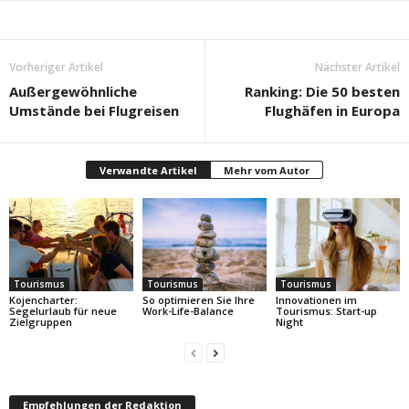
Vorheriger Artikel
Nächster Artikel
Außergewöhnliche
Ranking: Die 50 besten
Umstände bei Flugreisen
Flughäfen in Europa
Verwandte Artikel
Mehr vom Autor
Tourismus
Tourismus
Tourismus
Kojencharter:
So optimieren Sie Ihre
Innovationen im
Segelurlaub für neue
Work-Life-Balance
Tourismus: Start-up
Zielgruppen
Night
Empfehlungen der Redaktion