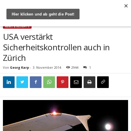
Start
News & Insights
USA verstärkt Sicherheitskontrollen auch in Zürich
NEWS & INSIGHTS
USA verstärkt
Sicherheitskontrollen auch in
Zürich
Von
Georg Karp
-
3. November 2014
2944
1