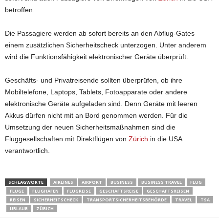
betroffen.
Die Passagiere werden ab sofort bereits an den Abflug-Gates
einem zusätzlichen Sicherheitscheck unterzogen. Unter anderem
wird die Funktionsfähigkeit elektronischer Geräte überprüft.
Geschäfts- und Privatreisende sollten überprüfen, ob ihre
Mobiltelefone, Laptops, Tablets, Fotoapparate oder andere
elektronische Geräte aufgeladen sind. Denn Geräte mit leeren
Akkus dürfen nicht mit an Bord genommen werden. Für die
Umsetzung der neuen Sicherheitsmaßnahmen sind die
Fluggesellschaften mit Direktflügen von
Zürich
in die USA
verantwortlich.
SCHLAGWORTE
AIRLINES
AIRPORT
BUSINESS
BUSINESS TRAVEL
FLUG
FLÜGE
FLUGHAFEN
FLUGREISE
GESCHÄFTSREISE
GESCHÄFTSREISEN
REISEN
SICHERHEITSCHECK
TRANSPORTSICHERHEITSBEHÖRDE
TRAVEL
TSA
URLAUB
ZÜRICH