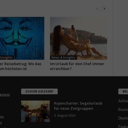
Insights
News & Insights
ler Reisebetrug: Wo das
Im Urlaub für den Chef immer
am höchsten ist
erreichbar?
SCHON GELESEN?
BE
Airlin
Kojencharter: Segelurlaub
für neue Zielgruppen
Busin
5. August 2026
nte
Desti
d
Featu