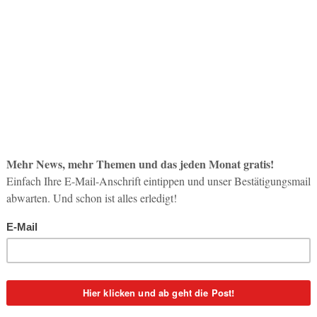
So op
Life-
3. Aug
n? Parallel zur Oscar-Nominierung des Austro-Westerns
Inno
 nominiert auch das
AußenwirtschaftsCenter Los Angeles
Start
um fünften Mal österreichische Unternehmen für den „US-
31. Jul
für Spitzenleistungen in den USA.
Soci
d Herausragende auf dem hart umkämpften und riesigen
wird 
as mediale Rampenlicht.
30. Jul
s der nominierten Unternehmen gehörten bereits global
nd Voestalpine, aber auch kleine, meist in Österreich
he „Big Player“ sind“, sagt Rudolf Thaler, österreichischer