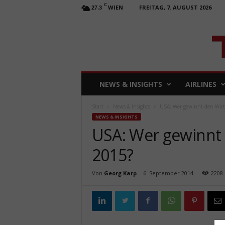
C
WIEN
FREITAG, 7. AUGUST 2026
27.3
T
NEWS & INSIGHTS
AIRLINES
R
A
Start
News & Insights
USA: Wer gewinnt den Wirt
V
NEWS & INSIGHTS
E
USA: Wer gewinnt 
L
b
2015?
u
s
i
Von
Georg Karp
-
6. September 2014
2208
n
e
s
s