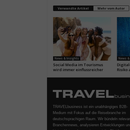
Verwandte Artikel
Mehr vom Autor
News & Insights
News & 
Social Media im Tourismus
Digita
wird immer einflussreicher
Risiko 
TRAVELbusiness ist ein unabhängiges B2B-
Medium mit Fokus auf die Reisebranche im
deutschsprachigen Raum. Wir bündeln releva
Branchennews, analysieren Entwicklungen un