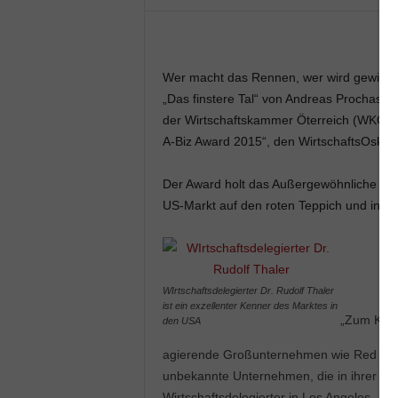
Wer macht das Rennen, wer wird gewinne
„Das finstere Tal“ von Andreas Prochaska
der Wirtschaftskammer Öterreich (WKÖ) z
A-Biz Award 2015“, den WirtschaftsOskar 
Der Award holt das Außergewöhnliche un
US-Markt auf den roten Teppich und in d
WIrtschaftsdelegierter Dr. Rudolf Thaler
ist ein exzellenter Kenner des Marktes in
„Zum Krei
den USA
agierende Großunternehmen wie Red Bull u
unbekannte Unternehmen, die in ihrer Nisc
Wirtschaftsdelegierter in Los Angeles.