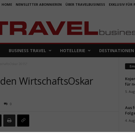
HOME
NEWSLETTER ABONNIEREN
ÜBER TRAVELBUSINESS
EXKLUSIV FÜR
BUSINESS TRAVEL
HOTELLERIE
DESTINATIONEN
schaftsOskar 2015?
Em
den WirtschaftsOskar
Koje
für 
5. Aug
0
Aus f
Folge
4. Aug