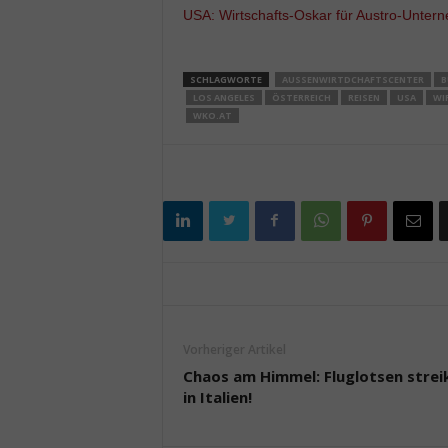
USA: Wirtschafts-Oskar für Austro-Unter
SCHLAGWORTE
AUSSENWIRTDCHAFTSCENTER
B
LOS ANGELES
ÖSTERREICH
REISEN
USA
WI
WKO.AT
Vorheriger Artikel
Chaos am Himmel: Fluglotsen strei
in Italien!