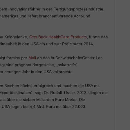
em Innovationsführer in der Fertigungsprozessindustrie,
damerikas und liefert branchenführende Acht-und
he Kniegelenke,
Otto Bock HealthCare Products
, führte das
ltneuheit in den USA ein und war Preisträger 2014.
lgt formlos per
Mail
an das AußenwirtschaftsCenter Los
t sind prägnant dargestellte, „oskarreife“
m heurigen Jahr in den USA vollbrachte.
en Nischen höchst erfolgreich und machen die USA mit
portdestination“, sagt Dr. Rudolf Thaler. 2013 stiegen die
als über die sieben Milliarden Euro Marke. Die
en USA liegen bei 5,4 Mrd. Euro mit über 22.000