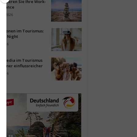
timieren Sie Ihre Work-
Balance
ust 2026
vationen im Tourismus:
-up Night
i 2026
al Media im Tourismus
immer einflussreicher
i 2026