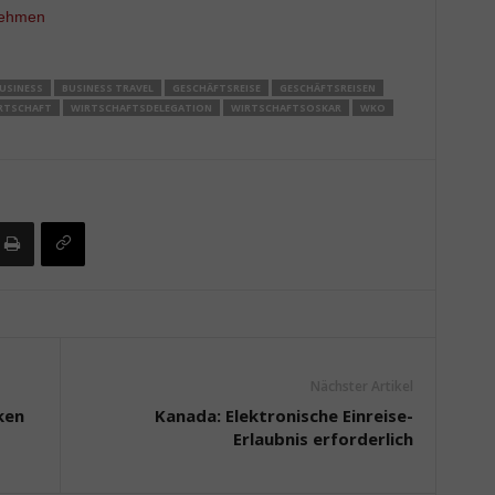
nehmen
USINESS
BUSINESS TRAVEL
GESCHÄFTSREISE
GESCHÄFTSREISEN
RTSCHAFT
WIRTSCHAFTSDELEGATION
WIRTSCHAFTSOSKAR
WKO
Nächster Artikel
ken
Kanada: Elektronische Einreise-
Erlaubnis erforderlich