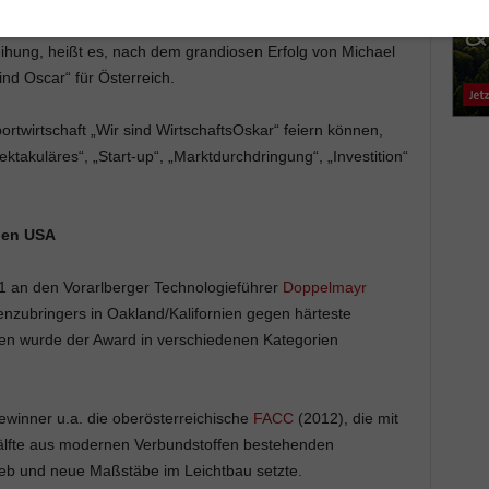
ihung, heißt es, nach dem grandiosen Erfolg von Michael
ind Oscar“ für Österreich.
portwirtschaft „Wir sind WirtschaftsOskar“ feiern können,
takuläres“, „Start-up“, „Marktdurchdringung“, „Investition“
 den USA
1 an den Vorarlberger Technologieführer
Doppelmayr
nzubringers in Oakland/Kalifornien gegen härteste
ren wurde der Award in verschiedenen Kategorien
ewinner u.a. die oberösterreichische
FACC
(2012), die mit
lfte aus modernen Verbundstoffen bestehenden
eb und neue Maßstäbe im Leichtbau setzte.