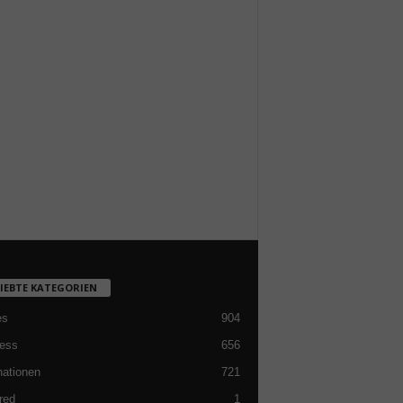
LIEBTE KATEGORIEN
es
904
ess
656
nationen
721
red
1