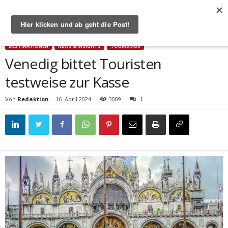
Start
Destinationen
Venedig bittet Touristen testweise zur Kasse
DESTINATIONEN
NEWS & INSIGHTS
TOURISMUS
Venedig bittet Touristen
testweise zur Kasse
Von
Redaktion
-
16. April 2024
3009
1