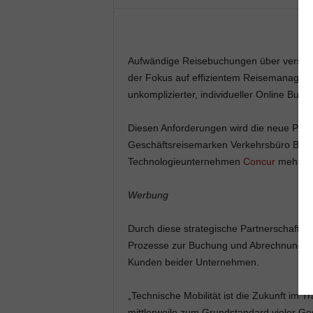
Aufwändige Reisebuchungen über verschie
der Fokus auf effizientem Reisemanageme
unkomplizierter, individueller Online Buc
Diesen Anforderungen wird die neue Part
Geschäftsreisemarken Verkehrsbüro Bus
Technologieunternehmen
Concur
mehr als
Werbung
Durch diese strategische Partnerschaft v
Prozesse zur Buchung und Abrechnung vo
Kunden beider Unternehmen.
„Technische Mobilität ist die Zukunft i
mittlerweile zum Grundstandard vieler G