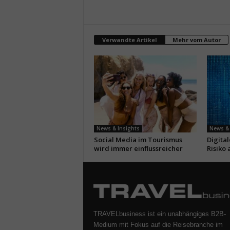
Verwandte Artikel
Mehr vom Autor
News & Insights
News & 
Social Media im Tourismus
Digita
wird immer einflussreicher
Risiko 
TRAVELbusiness ist ein unabhängiges B2B-
Medium mit Fokus auf die Reisebranche im