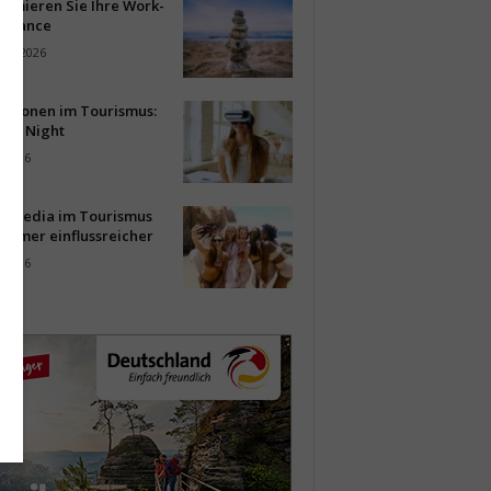
timieren Sie Ihre Work-
Balance
ust 2026
vationen im Tourismus:
-up Night
i 2026
al Media im Tourismus
immer einflussreicher
i 2026