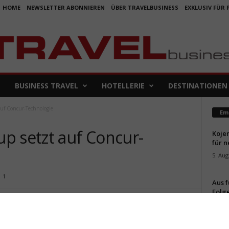
HOME
NEWSLETTER ABONNIEREN
ÜBER TRAVELBUSINESS
EXKLUSIV FÜR
BUSINESS TRAVEL
HOTELLERIE
DESTINATIONEN
uf Concur-Technologie
Em
p setzt auf Concur-
Koje
für 
5. Aug
1
Aus f
Folge
4. Aug