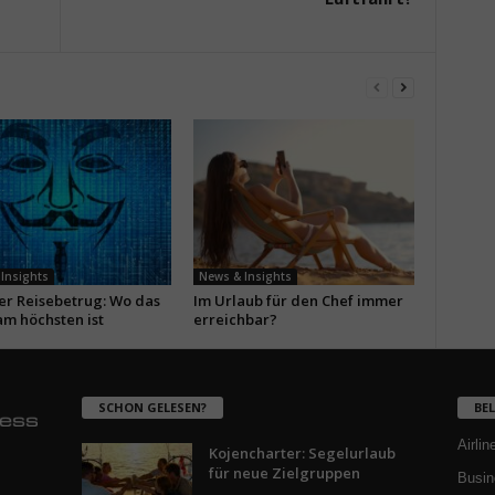
Insights
News & Insights
ler Reisebetrug: Wo das
Im Urlaub für den Chef immer
am höchsten ist
erreichbar?
SCHON GELESEN?
BE
Airlin
Kojencharter: Segelurlaub
für neue Zielgruppen
Busin