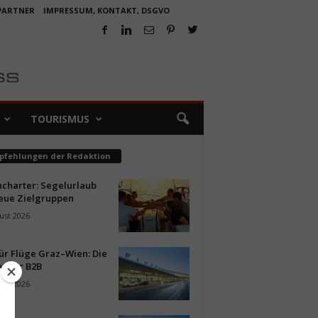
 PARTNER
IMPRESSUM, KONTAKT, DSGVO
TOURISMUS
pfehlungen der Redaktion
ncharter: Segelurlaub
neue Zielgruppen
ust 2026
ür Flüge Graz–Wien: Die
n für B2B
ust 2026