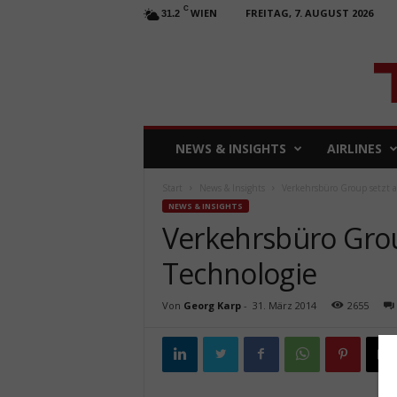
C
WIEN
FREITAG, 7. AUGUST 2026
31.2
T
NEWS & INSIGHTS
AIRLINES
R
A
Start
News & Insights
Verkehrsbüro Group setzt a
V
NEWS & INSIGHTS
E
Verkehrsbüro Grou
L
b
Technologie
u
s
i
Von
Georg Karp
-
31. März 2014
2655
n
e
s
s