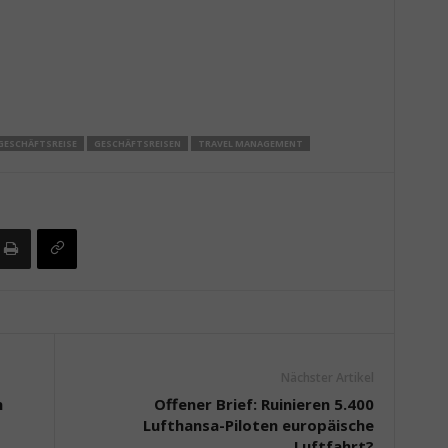
GESCHÄFTSREISE
GESCHÄFTSREISEN
TRAVEL MANAGEMENT
Nächster Artikel
n
Offener Brief: Ruinieren 5.400
Lufthansa-Piloten europäische
Luftfahrt?