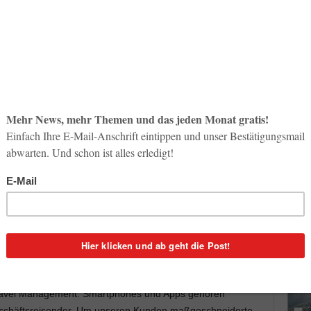
So op
Life-
3. Aug
dene Dienstleister sind Schnee von gestern. Heute liegt
Inno
nt. Persönliche Beratung kombiniert mit den Vorzügen
Start
hungen und Services sind gefragt.
31. Jul
nerschaft zwischen der Verkehrsbüro Group mit ihren
Soci
iness Travel & AX Travel Management und dem
wird 
 nur gerecht.
30. Jul
erknüpfen Concur und die Verkehrsbüro Group ihre
n Geschäftsreisen zu einer gemeinsamen Lösung für
m Travel Management. Smartphones und Apps gehören
eschäftsreisender. Um unseren Kunden maßgeschneiderte,