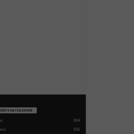
LIEBTE KATEGORIEN
es
904
ess
656