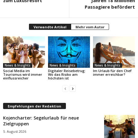
zum Luxusresort
Jahren 18 Millionen
Passagiere befördert
Verwandte Artikel
Mehr vom Autor
News & Insights
News & Insights
News & Insights
Social Media im
Digitaler Reisebetrug:
Im Urlaub für den Chef
Tourismus wird immer
Wo das Risiko am
immer erreichbar?
einflussreicher
höchsten ist
Empfehlungen der Redaktion
Kojencharter: Segelurlaub für neue
Zielgruppen
5. August 2026