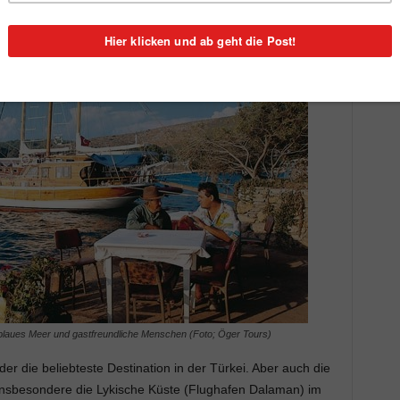
, blaues Meer und gastfreundliche Menschen (Foto; Öger Tours)
der die beliebteste Destination in der Türkei. Aber auch die
 Insbesondere die Lykische Küste (Flughafen Dalaman) im