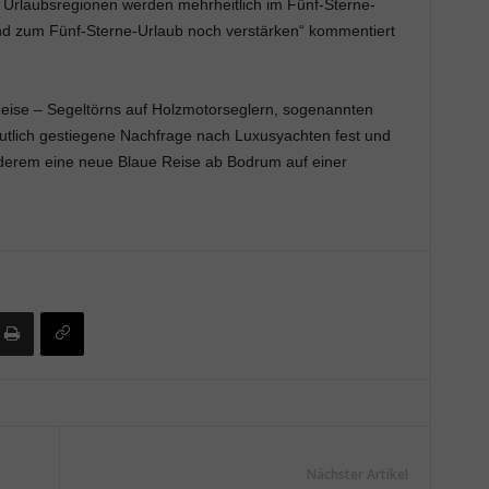
 Urlaubsregionen werden mehrheitlich im Fünf-Sterne-
nd zum Fünf-Sterne-Urlaub noch verstärken“ kommentiert
eise – Segeltörns auf Holzmotorseglern, sogenannten
 deutlich gestiegene Nachfrage nach Luxusyachten fest und
derem eine neue Blaue Reise ab Bodrum auf einer
Nächster Artikel