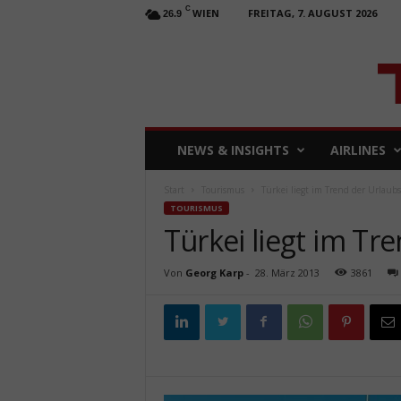
C
WIEN
FREITAG, 7. AUGUST 2026
26.9
T
NEWS & INSIGHTS
AIRLINES
R
A
Start
Tourismus
Türkei liegt im Trend der Urlaubs
V
TOURISMUS
E
Türkei liegt im Tr
L
b
u
Von
Georg Karp
-
28. März 2013
3861
s
i
n
e
s
s