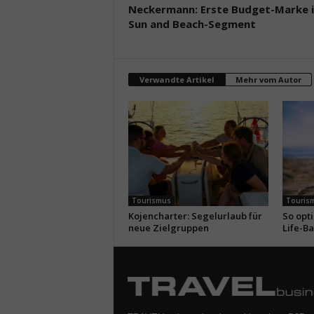
Neckermann: Erste Budget-Marke 
Sun and Beach-Segment
Verwandte Artikel
Mehr vom Autor
Tourismus
Touris
Kojencharter: Segelurlaub für
So opt
neue Zielgruppen
Life-B