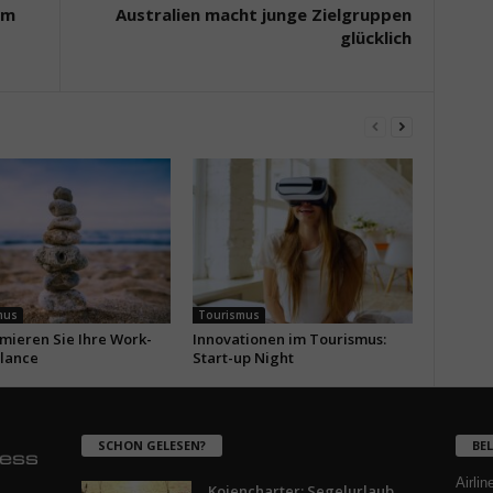
im
Australien macht junge Zielgruppen
glücklich
mus
Tourismus
imieren Sie Ihre Work-
Innovationen im Tourismus:
alance
Start-up Night
SCHON GELESEN?
BE
Airlin
Kojencharter: Segelurlaub