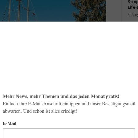
So op
Life-
3. Aug
Inno
Start
31. Jul
Soci
wird 
30. Jul
, blaues Meer und gastfreundliche Menschen (Foto; Thomas Cook)