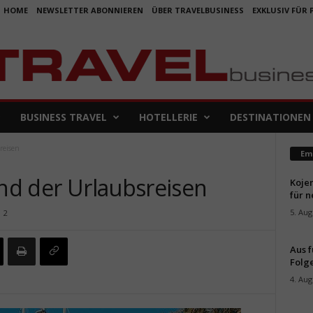
HOME
NEWSLETTER ABONNIEREN
ÜBER TRAVELBUSINESS
EXKLUSIV FÜR
BUSINESS TRAVEL
HOTELLERIE
DESTINATIONEN
reisen
Em
end der Urlaubsreisen
Koje
für 
5. Aug
2
Aus f
Folge
4. Aug