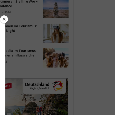
timieren Sie Ihre Work-
Balance
ust 2026
vationen im Tourismus:
-up Night
i 2026
al Media im Tourismus
immer einflussreicher
i 2026