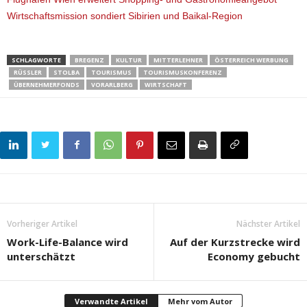
Wirtschaftsmission sondiert Sibirien und Baikal-Region
SCHLAGWORTE
BREGENZ
KULTUR
MITTERLEHNER
ÖSTERREICH WERBUNG
RÜSSLER
STOLBA
TOURISMUS
TOURISMUSKONFERENZ
ÜBERNEHMERFONDS
VORARLBERG
WIRTSCHAFT
Vorheriger Artikel
Nächster Artikel
Work-Life-Balance wird
Auf der Kurzstrecke wird
unterschätzt
Economy gebucht
Verwandte Artikel
Mehr vom Autor