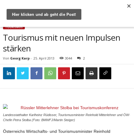
Start
Tourismus
Tourismus mit neuen Impulsen stärken
TOURISMUS
Tourismus mit neuen Impulsen
stärken
Von
Georg Karp
-
25. April 2013
3044
2
Landesstatthalter Karlheinz Rüdisser, Tourismusminister Reinhold Mitterlehner und ÖW-
Chefin Petra Stolba (Foto: BMWFJ/Martin Steiger)
Österreichs Wirtschafts- und Tourismusminister Reinhold