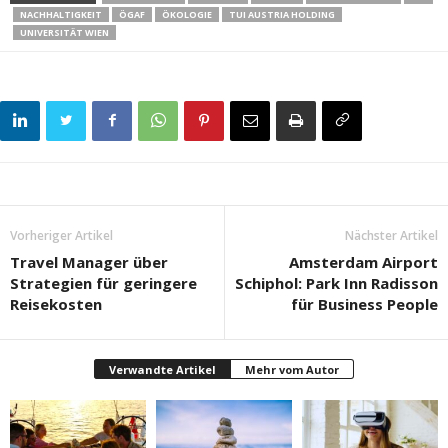
NACHHALTIGKEIT
ÖGAF
ÖKOLOGIE
TUI AUSTRIA HOLDING
UNIVERSITÄT WIEN
Vorheriger Artikel
Nächster Artikel
Travel Manager über
Amsterdam Airport
Strategien für geringere
Schiphol: Park Inn Radisson
Reisekosten
für Business People
Verwandte Artikel
Mehr vom Autor