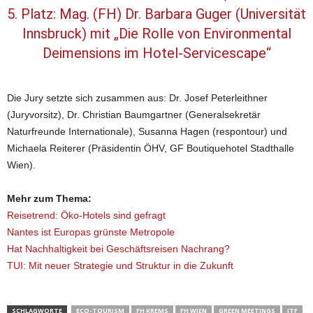
5. Platz: Mag. (FH) Dr. Barbara Guger (Universität
Innsbruck) mit „Die Rolle von Environmental
Deimensions im Hotel-Servicescape“
Die Jury setzte sich zusammen aus: Dr. Josef Peterleithner
(Juryvorsitz), Dr. Christian Baumgartner (Generalsekretär
Naturfreunde Internationale), Susanna Hagen (respontour) und
Michaela Reiterer (Präsidentin ÖHV, GF Boutiquehotel Stadthalle
Wien).
Mehr zum Thema:
Reisetrend: Öko-Hotels sind gefragt
Nantes ist Europas grünste Metropole
Hat Nachhaltigkeit bei Geschäftsreisen Nachrang?
TUI: Mit neuer Strategie und Struktur in die Zukunft
SCHLAGWORTE
ECO-TOURISM
FH KREMS
FH WIEN
GREEN MEETINGS
ITF