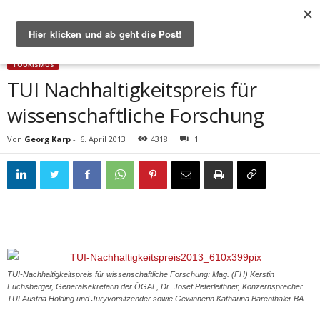
Start
Tourismus
TUI Nachhaltigkeitspreis für wissenschaftliche Forschung
TOURISMUS
TUI Nachhaltigkeitspreis für
wissenschaftliche Forschung
Von
Georg Karp
-
6. April 2013
4318
1
TUI-Nachhaltigkeitspreis für wissenschaftliche Forschung: Mag. (FH) Kerstin
Fuchsberger, Generalsekretärin der ÖGAF, Dr. Josef Peterleithner, Konzernsprecher
TUI Austria Holding und Juryvorsitzender sowie Gewinnerin Katharina Bärenthaler BA