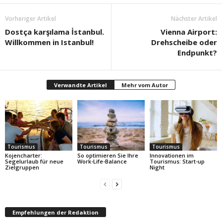
Vorheriger Artikel
Nächster Artikel
Dostça karşılama İstanbul.
Vienna Airport:
Willkommen in Istanbul!
Drehscheibe oder
Endpunkt?
Verwandte Artikel
Mehr vom Autor
Tourismus
Tourismus
Tourismus
Kojencharter:
So optimieren Sie Ihre
Innovationen im
Segelurlaub für neue
Work-Life-Balance
Tourismus: Start-up
Zielgruppen
Night
Empfehlungen der Redaktion