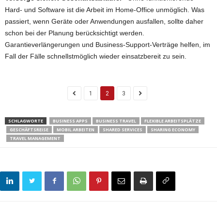
Hard- und Software ist die Arbeit im Home-Office unmöglich. Was
passiert, wenn Geräte oder Anwendungen ausfallen, sollte daher
schon bei der Planung berücksichtigt werden.
Garantieverlängerungen und Business-Support-Verträge helfen, im
Fall der Fälle schnellstmöglich wieder einsatzbereit zu sein.
1
2
3
SCHLAGWORTE
BUSINESS APPS
BUSINESS TRAVEL
FLEXIBLE ARBEITSPLÄTZE
GESCHÄFTSREISE
MOBIL ARBEITEN
SHARED SERVICES
SHARING ECONOMY
TRAVEL MANAGEMENT