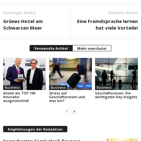
Vorheriger Artikel
Nächster Artikel
Grünes Hotel am
Eine Fremdsprache lernen
Schwarzen Meer
hat viele Vorteile!
Verwandte Artikel
Mehr vom Autor
Business
Business
Business
ehotel als TOP 100
Stress auf
Geschäftsreisen: Die
Innovator
Geschäftsreisen und
wichtigsten Key Insights
ausgezeichnet
was tun?
Empfehlungen der Redaktion