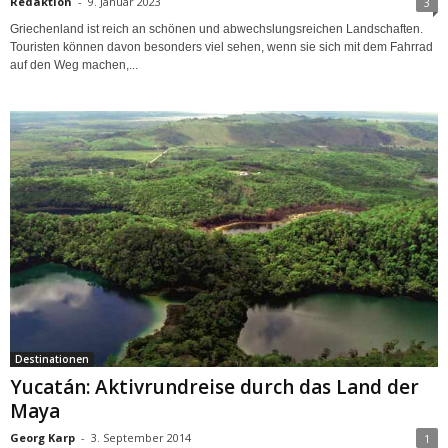
Redaktion
-
9. Januar 2023
3
Griechenland ist reich an schönen und abwechslungsreichen Landschaften.
Touristen können davon besonders viel sehen, wenn sie sich mit dem Fahrrad
auf den Weg machen,...
Destinationen
Yucatán: Aktivrundreise durch das Land der
Maya
Georg Karp
-
3. September 2014
1