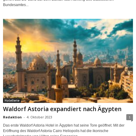
Bundesamtes...
Hotellerie
Waldorf Astoria expandiert nach Ägypten
Redaktion
-
4. Oktober 2023
1
Das erste Waldorf Astoria Hotel in Ägypten hat seine Tore geöffnet. Mit der
Eröffnung des Waldorf Astoria Cairo Heliopolis hat die ikonische