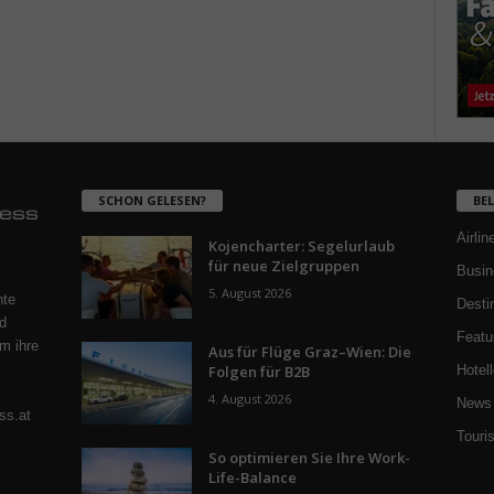
SCHON GELESEN?
BE
Airlin
Kojencharter: Segelurlaub
für neue Zielgruppen
Busin
5. August 2026
nte
Desti
d
Featu
m ihre
Aus für Flüge Graz–Wien: Die
Folgen für B2B
Hotell
4. August 2026
News 
ss.at
Touri
So optimieren Sie Ihre Work-
Life-Balance