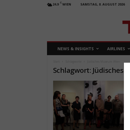
C
WIEN
SAMSTAG, 8. AUGUST 2026
24.9
T
NEWS & INSIGHTS
AIRLINES
R
A
Start
Schlagworte
Jüdisches Museum Wien
V
Schlagwort: Jüdisches
E
L
b
u
s
i
n
e
s
s