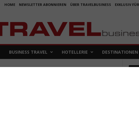
HOME
NEWSLETTER ABONNIEREN
ÜBER TRAVELBUSINESS
EXKLUSIV FÜ
BUSINESS TRAVEL
HOTELLERIE
DESTINATIONEN
Em
 Museum Wien
Koje
für 
5. Aug
Aus f
Folge
4. Aug