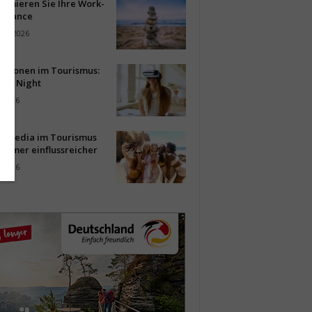
timieren Sie Ihre Work-
Balance
ust 2026
vationen im Tourismus:
-up Night
i 2026
al Media im Tourismus
immer einflussreicher
i 2026