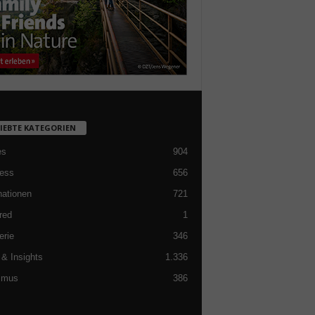
LIEBTE KATEGORIEN
es
904
ess
656
nationen
721
red
1
erie
346
& Insights
1.336
smus
386