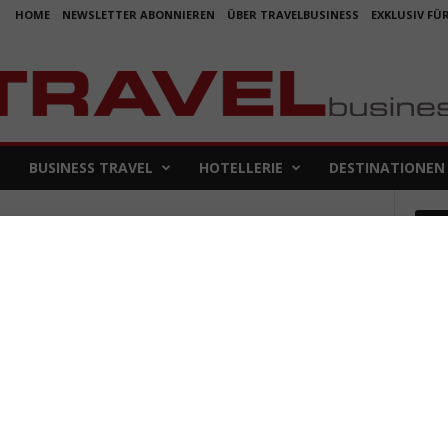
HOME
NEWSLETTER ABONNIEREN
ÜBER TRAVELBUSINESS
EXKLUSIV FÜ
BUSINESS TRAVEL
HOTELLERIE
DESTINATIONEN
Em
ten
Koje
für 
5. Aug
Aus f
Folge
4. Aug