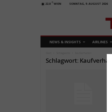
C
WIEN
SONNTAG, 9. AUGUST 2026
22.8
T
NEWS & INSIGHTS
AIRLINES
R
A
Start
Schlagworte
Kaufverhalten
V
Schlagwort: Kaufverhal
E
L
b
u
s
i
n
e
s
s