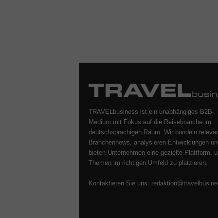
TRAVELbusiness ist ein unabhängiges B2B-
Medium mit Fokus auf die Reisebranche im
deutschsprachigen Raum. Wir bündeln releva
Branchennews, analysieren Entwicklungen un
bieten Unternehmen eine gezielte Plattform, u
Themen im richtigen Umfeld zu platzieren.
Kontaktieren Sie uns:
redaktion@travelbusine