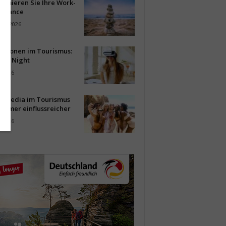
timieren Sie Ihre Work-
Balance
ust 2026
vationen im Tourismus:
-up Night
i 2026
al Media im Tourismus
immer einflussreicher
i 2026