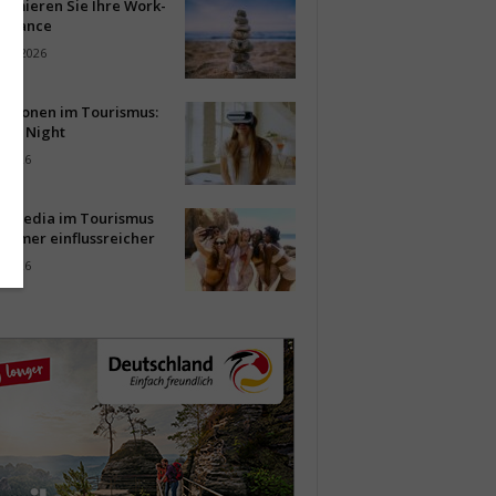
timieren Sie Ihre Work-
Balance
ust 2026
vationen im Tourismus:
-up Night
i 2026
al Media im Tourismus
immer einflussreicher
i 2026