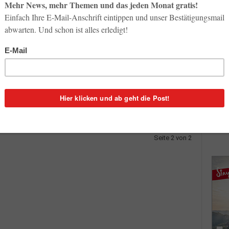
So op
Life-
3. Aug
8
Inno
Start
 im
31. Jul
eld ist
d
Soci
wird 
30. Jul
Seite 2 von 2