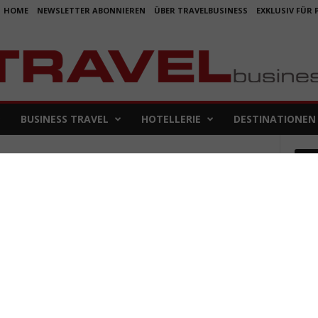
HOME
NEWSLETTER ABONNIEREN
ÜBER TRAVELBUSINESS
EXKLUSIV FÜR
BUSINESS TRAVEL
HOTELLERIE
DESTINATIONEN
Em
Koje
für 
5. Aug
Aus f
Folge
4. Aug