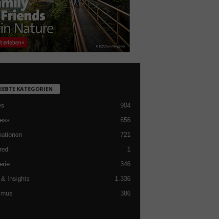
LIEBTE KATEGORIEN
es
904
ess
656
nationen
721
red
1
erie
346
& Insights
1.336
smus
386