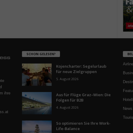
SCHON GELESEN?
BE
Airlin
Kojencharter: Segelurlaub
für neue Zielgruppen
Busin
5. August 2026
nte
Desti
d
Featu
m ihre
Aus für Flüge Graz–Wien: Die
Folgen für B2B
Hotell
4. August 2026
News 
ss.at
Touri
So optimieren Sie Ihre Work-
Life-Balance