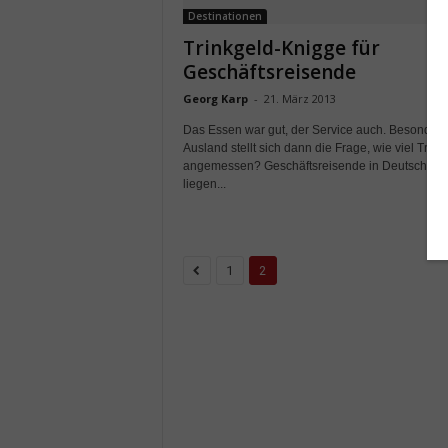
Destinationen
Trinkgeld-Knigge für
Geschäftsreisende
Georg Karp
-
21. März 2013
Das Essen war gut, der Service auch. Besonders
Ausland stellt sich dann die Frage, wie viel Trinkg
angemessen? Geschäftsreisende in Deutschlan
liegen...
1
2