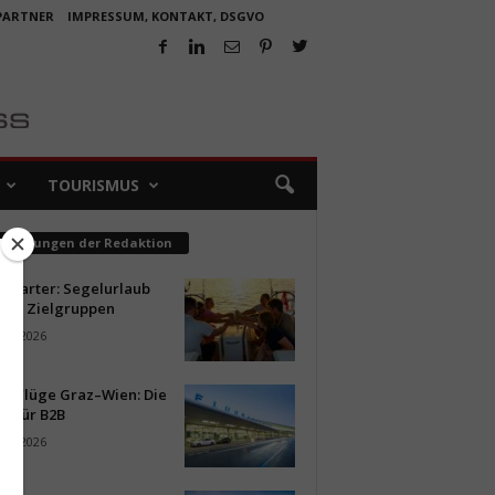
 PARTNER
IMPRESSUM, KONTAKT, DSGVO
TOURISMUS
pfehlungen der Redaktion
ncharter: Segelurlaub
neue Zielgruppen
ust 2026
ür Flüge Graz–Wien: Die
n für B2B
ust 2026