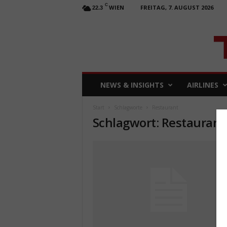
C
WIEN
FREITAG, 7. AUGUST 2026
22.3
T
NEWS & INSIGHTS
AIRLINES
R
A
Start
Schlagworte
Restaurant
V
Schlagwort: Restaurant
E
L
b
u
s
i
n
e
s
s