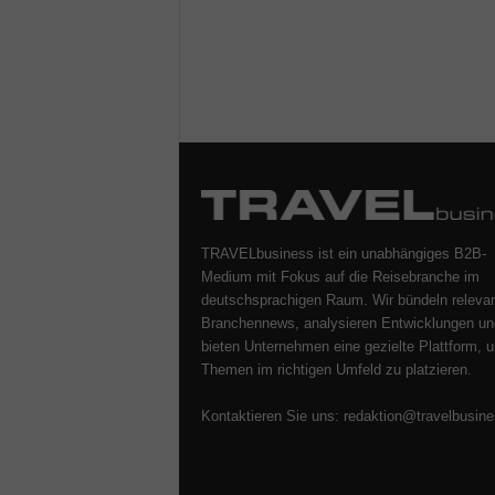
TRAVELbusiness ist ein unabhängiges B2B-
Medium mit Fokus auf die Reisebranche im
deutschsprachigen Raum. Wir bündeln releva
Branchennews, analysieren Entwicklungen un
bieten Unternehmen eine gezielte Plattform, u
Themen im richtigen Umfeld zu platzieren.
Kontaktieren Sie uns:
redaktion@travelbusine