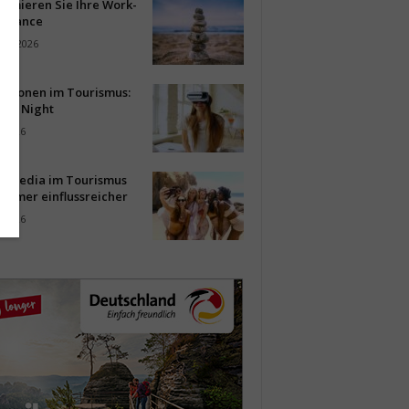
timieren Sie Ihre Work-
Balance
ust 2026
vationen im Tourismus:
-up Night
i 2026
al Media im Tourismus
immer einflussreicher
i 2026