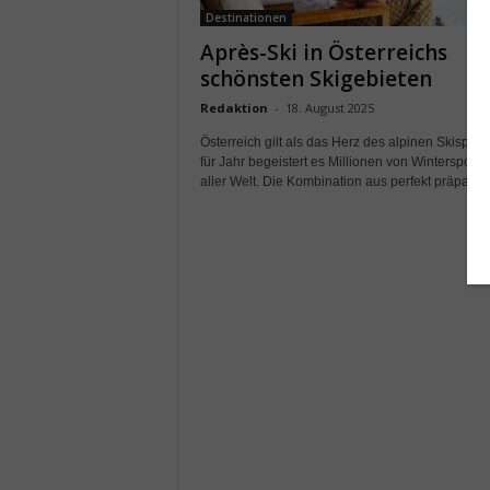
Destinationen
Après-Ski in Österreichs
schönsten Skigebieten
Redaktion
-
18. August 2025
Österreich gilt als das Herz des alpinen Skisports
für Jahr begeistert es Millionen von Wintersportl
aller Welt. Die Kombination aus perfekt präpariert