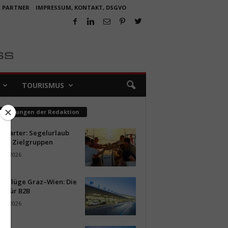
R PARTNER
IMPRESSUM, KONTAKT, DSGVO
TOURISMUS
pfehlungen der Redaktion
ncharter: Segelurlaub
neue Zielgruppen
ust 2026
ür Flüge Graz–Wien: Die
n für B2B
ust 2026