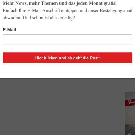
So op
News & Insights
Life-
Ferien-Messe Wien:
3. Aug
¡Bienvenidos a España!
3
Redaktion
-
27. November 2017
0
Inno
Start
. Jahr
Bei Reed Exhibitions in der Messe Wien laufen die
31. Jul
ern aus
Vorbereitungen für das neue Messejahr auf
en...
Hochtouren. Den bildet traditionell ein Branchenevent
der Spitzenklasse: Die...
Soci
wird 
30. Jul