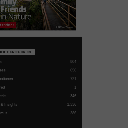
LIEBTE KATEGORIEN
es
904
ess
656
nationen
721
red
1
erie
346
& Insights
1.336
smus
386