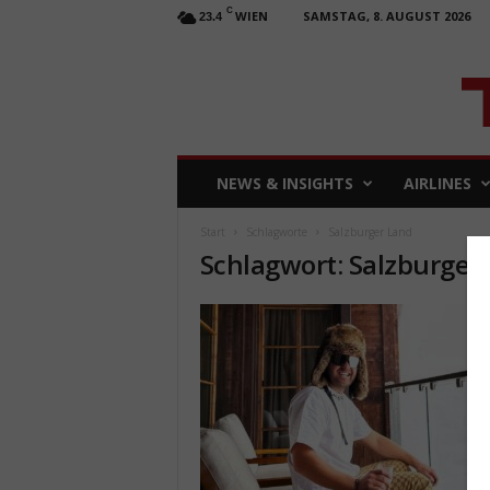
C
WIEN
SAMSTAG, 8. AUGUST 2026
23.4
T
NEWS & INSIGHTS
AIRLINES
R
A
Start
Schlagworte
Salzburger Land
V
Schlagwort: Salzburger
E
L
b
u
s
i
n
e
s
s