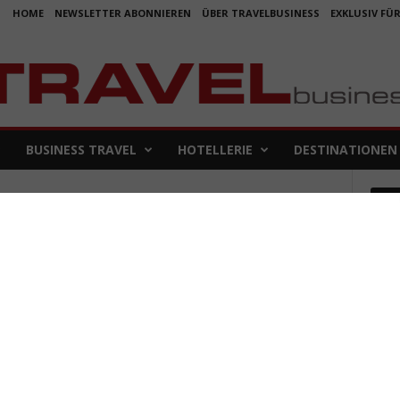
HOME
NEWSLETTER ABONNIEREN
ÜBER TRAVELBUSINESS
EXKLUSIV FÜ
BUSINESS TRAVEL
HOTELLERIE
DESTINATIONEN
Em
 Land
Koje
für 
5. Aug
Aus f
Folge
4. Aug