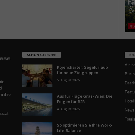
SCHON GELESEN?
BE
Airlin
Kojencharter: Segelurlaub
für neue Zielgruppen
Busin
5. August 2026
nte
Desti
d
Featu
m ihre
Aus für Flüge Graz–Wien: Die
Folgen für B2B
Hotell
4. August 2026
News 
ss.at
Touri
So optimieren Sie Ihre Work-
Life-Balance