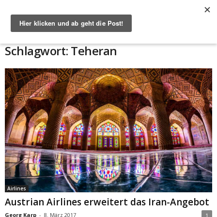
Start
Schlagworte
Teheran
Schlagwort: Teheran
Airlines
Austrian Airlines erweitert das Iran-Angebot
Georg Karp
-
8. März 2017
1