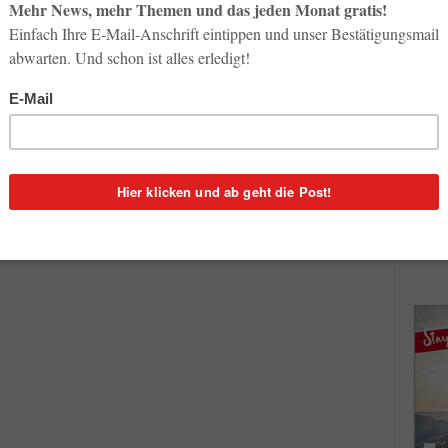
So op
Life-
el
3. Aug
1
Inno
Start
en,
31. Jul
gt
und
Soci
wird 
30. Jul