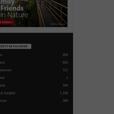
LIEBTE KATEGORIEN
es
904
ess
656
nationen
721
red
1
erie
346
& Insights
1.336
smus
386