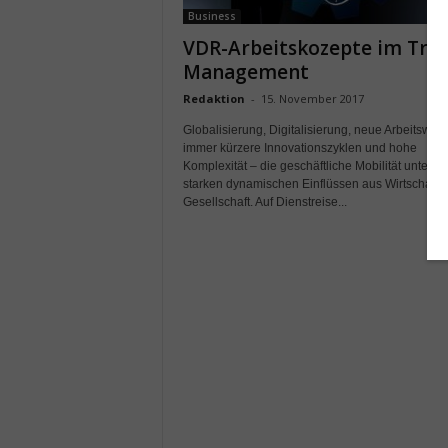
Business
VDR-Arbeitskozepte im Trav
Management
Redaktion
-
15. November 2017
Globalisierung, Digitalisierung, neue Arbeitswelt
immer kürzere Innovationszyklen und hohe
Komplexität – die geschäftliche Mobilität unterlie
starken dynamischen Einflüssen aus Wirtschaft 
Gesellschaft. Auf Dienstreise...