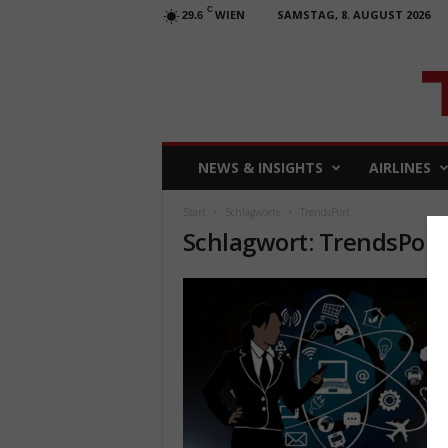
C
WIEN
SAMSTAG, 8. AUGUST 2026
29.6
T
NEWS & INSIGHTS
AIRLINES
R
A
Start
Schlagworte
TrendsPort
V
Schlagwort: TrendsPort
E
L
b
u
s
i
n
e
s
s