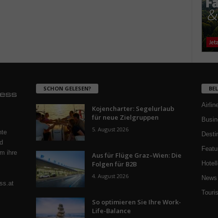
SCHON GELESEN?
BE
Airlin
Kojencharter: Segelurlaub
für neue Zielgruppen
Busin
5. August 2026
nte
Desti
d
Featu
m ihre
Aus für Flüge Graz–Wien: Die
Folgen für B2B
Hotell
4. August 2026
News 
ss.at
Touri
So optimieren Sie Ihre Work-
Life-Balance