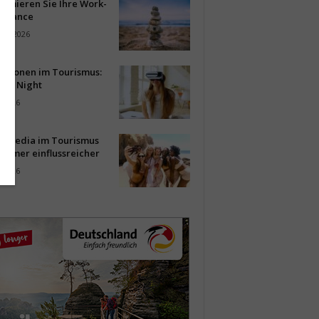
timieren Sie Ihre Work-
Balance
ust 2026
vationen im Tourismus:
-up Night
i 2026
al Media im Tourismus
immer einflussreicher
i 2026