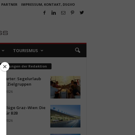
R PARTNER
IMPRESSUM, KONTAKT, DSGVO
TOURISMUS
pfehlungen der Redaktion
ncharter: Segelurlaub
neue Zielgruppen
ust 2026
ür Flüge Graz–Wien: Die
n für B2B
ust 2026