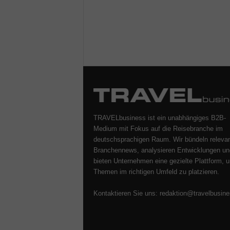
TRAVELbusiness ist ein unabhängiges B2B-
Medium mit Fokus auf die Reisebranche im
deutschsprachigen Raum. Wir bündeln releva
Branchennews, analysieren Entwicklungen un
bieten Unternehmen eine gezielte Plattform, u
Themen im richtigen Umfeld zu platzieren.
Kontaktieren Sie uns:
redaktion@travelbusine