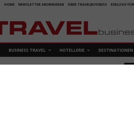
HOME
NEWSLETTER ABONNIEREN
ÜBER TRAVELBUSINESS
EXKLUSIV FÜ
BUSINESS TRAVEL
HOTELLERIE
DESTINATIONEN
Em
Koje
für 
5. Aug
Aus f
Folge
4. Aug