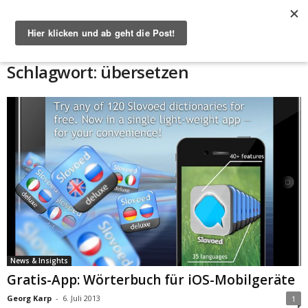
Start
Schlagworte
übersetzen
Schlagwort: übersetzen
News & Insights
Gratis-App: Wörterbuch für iOS-Mobilgeräte
Georg Karp
-
6. Juli 2013
1