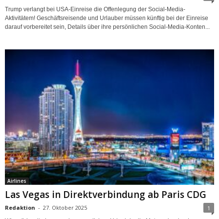
Trump verlangt bei USA-Einreise die Offenlegung der Social-Media-
Aktivitätem! Geschäftsreisende und Urlauber müssen künftig bei der Einreise
darauf vorbereitet sein, Details über ihre persönlichen Social-Media-Konten...
Airlines
Las Vegas in Direktverbindung ab Paris CDG
Redaktion
-
27. Oktober 2025
1