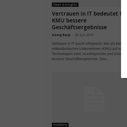
News & Insights
Vertrauen in IT bedeutet fü
KMU bessere
Geschäftsergebnisse
Georg Karp
-
28. Juni 2013
Vertrauen in IT macht erfolgreich: Wer als kleine
mittelständisches Unternehmen (KMU) auf neue I
Technologien setzt, ist erfolgreicher und erzielt le
bessere Geschäftsergebnisse. Dies...
Hotellerie