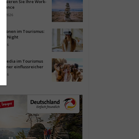
timieren Sie Ihre Work-
Balance
ust 2026
vationen im Tourismus:
-up Night
i 2026
al Media im Tourismus
immer einflussreicher
i 2026