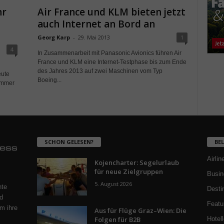
hr
Air France und KLM bieten jetzt
auch Internet an Bord an
Georg Karp
-
29. Mai 2013
1
4
In Zusammenarbeit mit Panasonic Avionics führen Air
France und KLM eine Internet-Testphase bis zum Ende
des Jahres 2013 auf zwei Maschinen vom Typ
eute
Boeing...
zimmer
SCHON GELESEN?
BE
Airlin
Kojencharter: Segelurlaub
für neue Zielgruppen
Busin
5. August 2026
nte
Desti
d
Featu
m ihre
Aus für Flüge Graz–Wien: Die
Folgen für B2B
Hotell