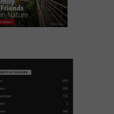
LIEBTE KATEGORIEN
es
904
ess
656
nationen
721
red
1
erie
346