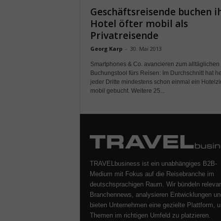
Geschäftsreisende buchen i
Hotel öfter mobil als
Privatreisende
Georg Karp
-
30. Mai 2013
Smartphones & Co. avancieren zum alltäglichen
Buchungstool fürs Reisen: Im Durchschnitt hat h
jeder Dritte mindestens schon einmal ein Hotel
mobil gebucht. Weitere 25...
TRAVELbusiness ist ein unabhängiges B2B-
Medium mit Fokus auf die Reisebranche im
deutschsprachigen Raum. Wir bündeln releva
Branchennews, analysieren Entwicklungen un
bieten Unternehmen eine gezielte Plattform, u
Themen im richtigen Umfeld zu platzieren.