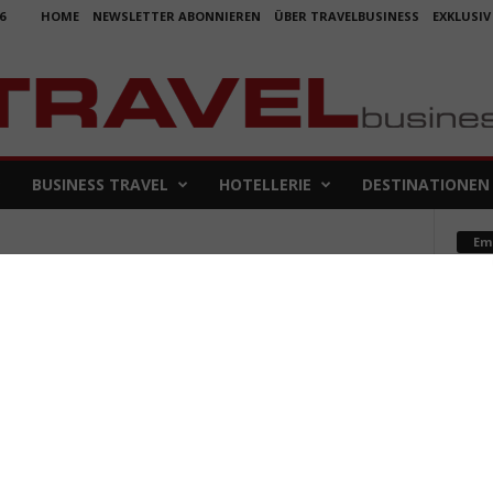
6
HOME
NEWSLETTER ABONNIEREN
ÜBER TRAVELBUSINESS
EXKLUSIV
BUSINESS TRAVEL
HOTELLERIE
DESTINATIONEN
Em
che
Koje
für 
5. Aug
Aus f
Folge
4. Aug