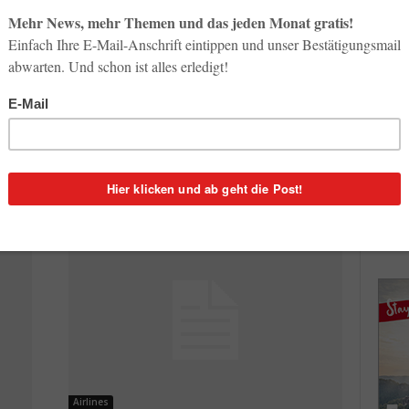
So op
Hotellerie
Life-
r
Kennen Sie die weltweit
3. Aug
teuersten Hotelmetropolen?
Georg Karp
-
30. Mai 2013
2
Inno
Start
0
Zürich zählt neben Genf nach wie vor zu den zehn
31. Jul
teuersten Hotelstädten der Welt. So nehmen die
s oder
beiden Schweizer Städte Platz 5 und 6...
T-
tztlich
Soci
wird 
30. Jul
Airlines