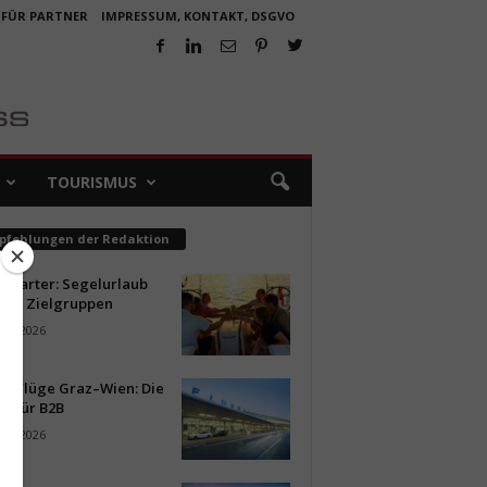
 FÜR PARTNER
IMPRESSUM, KONTAKT, DSGVO
TOURISMUS
pfehlungen der Redaktion
ncharter: Segelurlaub
neue Zielgruppen
ust 2026
ür Flüge Graz–Wien: Die
n für B2B
ust 2026